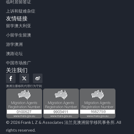
临时居留签证
上诉和疑难杂症
友情链接
留学澳大利亚
小留学生留澳
游学澳洲
澳路论坛
中国市场推广
关注我们
F
X
W
a
-
e
c
t
i
澳洲注册移民代理行为守则
e
w
b
b
i
o
o
t
o
t
k
e
-
r
f
© 2026 Frank L Z & Associates 法兰克澳洲留学移民事务所. All
rights reserved.