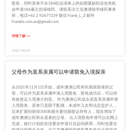
豁免，同时原来不在186职业清单上的短期紧缺职业也有机
会申请186雇主担保移民。请联系法兰克澳洲留学移民事务
所，电话+61 2 92677239 微信 Frank_L_Z 邮件
Franklz.com.au@gmail.com
详情了解 >>
2022-08-01
父母作为直系亲属可以申请豁免入境探亲
从2021年11月1日开始，成年澳洲公民和长期居留者的父
母，可以作为直系亲属申请入境豁免，豁免成功后，可以持
有效签证入境澳大利亚。 作为澳洲公民或永居直系亲属申请
入境豁免，原来只是限于配偶，未成年儿女和法定监护人，
后来扩展到获得300未婚夫妻结婚签证持有人，现在增加了
成年澳洲公民和永居者的父母。 出入境豁免申请可以在网上
完成，旅行计划的安排要在申请日后起码两周，同时也要在
申请日的两个月内。法兰克澳洲留学移民事务所为大家提供