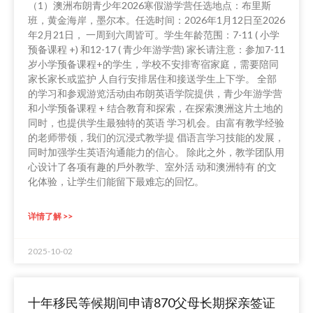
（1）澳洲布朗青少年2026寒假游学营任选地点：布里斯
班，黄金海岸，墨尔本。任选时间：2026年1月12日至2026
年2月21日， 一周到六周皆可。学生年龄范围：7-11 ( ⼩学
预备课程 +) 和12-17 ( ⻘少年游学营) 家长请注意：参加7-11
岁⼩学预备课程+的学⽣，学校不安排寄宿家庭，需要陪同
家长家⻓或监护 ⼈自行安排居住和接送学生上下学。 全部
的学习和参观游览活动由布朗英语学院提供，⻘少年游学营
和⼩学预备课程 + 结合教育和探索，在探索澳洲这⽚⼟地的
同时，也提供学⽣最独特的英语 学习机会。由富有教学经验
的⽼师带领，我们的沉浸式教学提 倡语⾔学习技能的发展，
同时加强学⽣英语沟通能⼒的信⼼。 除此之外，教学团队⽤
⼼设计了各项有趣的⼾外教学、室外活 动和澳洲特有 的⽂
化体验，让学⽣们能留下最难忘的回忆。
详情了解 >>
2025-10-02
十年移民等候期间申请870父母长期探亲签证