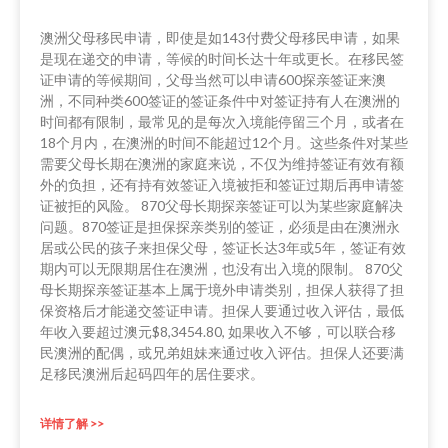
澳洲父母移民申请，即使是如143付费父母移民申请，如果
是现在递交的申请，等候的时间长达十年或更长。在移民签
证申请的等候期间，父母当然可以申请600探亲签证来澳
洲，不同种类600签证的签证条件中对签证持有人在澳洲的
时间都有限制，最常见的是每次入境能停留三个月，或者在
18个月内，在澳洲的时间不能超过12个月。这些条件对某些
需要父母长期在澳洲的家庭来说，不仅为维持签证有效有额
外的负担，还有持有效签证入境被拒和签证过期后再申请签
证被拒的风险。 870父母长期探亲签证可以为某些家庭解决
问题。870签证是担保探亲类别的签证，必须是由在澳洲永
居或公民的孩子来担保父母，签证长达3年或5年，签证有效
期内可以无限期居住在澳洲，也没有出入境的限制。 870父
母长期探亲签证基本上属于境外申请类别，担保人获得了担
保资格后才能递交签证申请。担保人要通过收入评估，最低
年收入要超过澳元$8,3454.80, 如果收入不够，可以联合移
民澳洲的配偶，或兄弟姐妹来通过收入评估。担保人还要满
足移民澳洲后起码四年的居住要求。
详情了解 >>