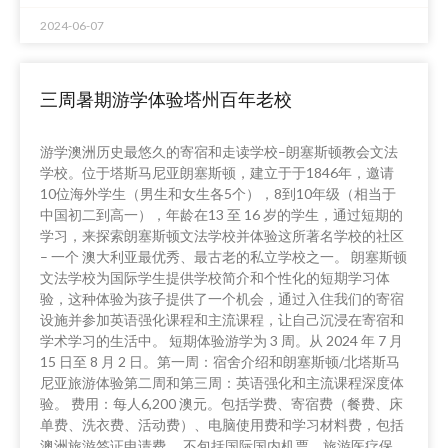
2024-06-07
三周暑期游学体验塔州百年老校
游学澳洲历史最悠久的寄宿和走读学校–朗塞斯顿教会文法
学校。位于塔斯马尼亚朗塞斯顿，建立于于1846年，邀请
10位海外学生（男生和女生各5个），8到10年级（相当于
中国初二到高一），年龄在13 至 16 岁的学生，通过短期的
学习，来探索朗塞斯顿文法学校并体验这所著名学校的社区
– 一个 澳大利亚最优秀、最古老的私立学校之一。 朗塞斯顿
文法学校为国际学生提供学校简介和个性化的短期学习体
验，这种体验为孩子提供了一个机会，通过入住我们的寄宿
设施并参加英语强化课程和主流课程，让自己沉浸在寄宿和
学术学习的生活中。 短期体验游学为 3 周。从 2024 年 7 月
15 日至 8 月 2 日。第一周：宿舍介绍和朗塞斯顿/北塔斯马
尼亚旅游体验第二周和第三周：英语强化和主流课程深度体
验。 费用：每人6,200 澳元。包括学费、寄宿费（餐费、床
单费、洗衣费、活动费）、电脑使用费和学习材料费，包括
澳洲旅游签证申请费。 不包括国际国内机票，旅游医疗保