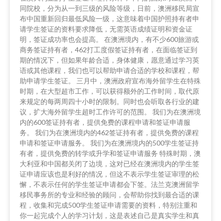
同院校，分为从一到三级的风险等级，日前，澳洲移民局宣
布中国重新回归最低风险一级，这意味着中国护照持有者申
请学生签证的资料要求降低，无需英语成绩证明和资金证
明，签证成功率也会提高。 在澳洲境内，有不少600旅游或
商务签证持有者，462打工度假签证持有者，在面临签证到
期的情况下，但如果年龄合适，身体健康，愿意通过学习英
语或其他课程，我们也可以帮助申请合适的学校和课程，帮
助申请学生签证。 三月中，澳洲政府宣布海外留学生在特殊
时期，在大型超市工作，可以获得额外的工作时间，取代原
来规定的每两周四十小时的限制。同时也会听取各行业的建
议，扩大海外留学生超时工作许可的范围。 我们为在澳洲境
内的600签证持有者，提供免费的课程申请和签证申请服
务。 我们为在澳洲境内的462签证持有者，提供免费的课程
申请和签证申请服务。 我们为在澳洲境内的500学生签证持
有者，提供免费的转学或升学和签证申请服务 特殊时期，澳
大利亚和中国都关闭了边境，这对已经在澳洲境内的学生签
证申请应该也是利好的情况，但这不表示学生签证审理的松
懈，不表示任何的学生签证申请都会下签。法兰克澳洲留学
移民事务所的专业和经验的顾问，会帮助你找到最合适的课
程，收集和完成500学生签证申请需要的资料，特别注重和
你一起完成个人的学习计划，这是表述自己是真实学生和真