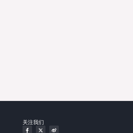
关注我们
F
X
W
a
-
e