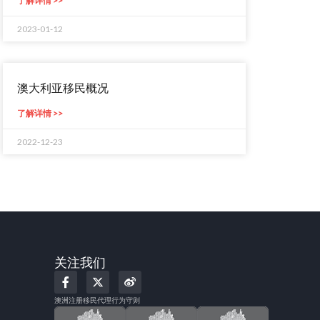
了解详情 >>
2023-01-12
澳大利亚移民概况
了解详情 >>
2022-12-23
关注我们
F
X
W
a
-
e
c
t
i
澳洲注册移民代理行为守则
e
w
b