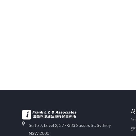
学
Suite 7, Level 2, 377-383 Sussex St, Sydney
技
NSW 2000