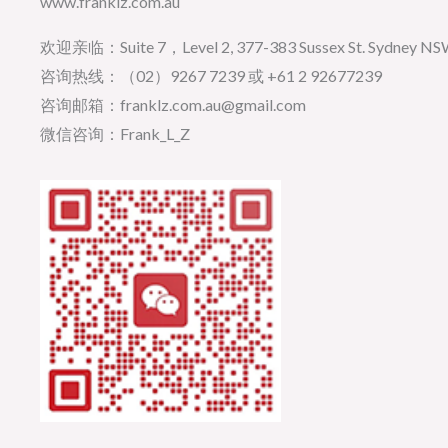
www.franklz.com.au
欢迎亲临：Suite 7，Level 2, 377-383 Sussex St. Sydney NSW 
咨询热线：（02）9267 7239 或 +61 2 92677239
咨询邮箱：franklz.com.au@gmail.com
微信咨询：Frank_L_Z