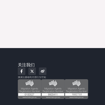
关注我们
F
X
W
a
-
e
c
t
i
澳洲注册移民代理行为守则
e
w
b
b
i
o
o
t
o
t
k
e
-
r
f