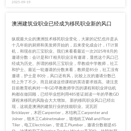
2025-09-19
澳洲建筑业职业已经成为移民职业新的风口
纵观最大众的澳洲技术移民职业变化，大家的记忆也许是从
十几年前的厨师和美发师开始的，后来变化成会计，IT计算
机，和现在的三宝职业。我们来看看最近一次2025年8月的
邀请分数：会计是和IT相关职业没有邀请，显然这个风口已
经成为历史。所谓的移民三宝职业，早教或中学教师，社工
和护士。最近一轮邀请的分数来看，教师是85分，社工没有
邀请，护士是 80分，风口还有风，比较上次的邀请分数已
经上升了不少。而且就读这些课程的英语要求很高。请注意
目前教育机构对一年GD早教教师学历的课程和职业评估机
构都在做回顾，已经毕业想利用485签证就读一年的早教GD
课程来移民的风险会大大增加。 新的移民职业风口已经出
现，这就是澳洲的建筑行业的技能职业。泥瓦匠
Bricklayer，木匠Carpenter，木结构工Carpenter and
Joiner，细木工Cabinetmaker，墙地砖工Wall and Floor
Tiler，电工Electrician，管道工Plumber，邀请分数都是65
分，油漆粉刷工Painting Trades Worker是70分，比较如厨