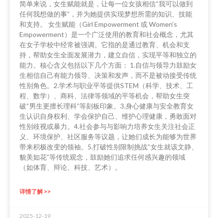
简单来说，女生赋能就是，让每一位女孩相信“我可以做到
任何我想做的事”，并为她提供实现梦想所需的知识、技能
和支持。 女生赋能（Girl Empowerment 或 Women’s
Empowerment）是一个广泛使用的教育和社会概念，尤其
在女子学校中经常被强调。它指的是通过教育、机会和支
持，帮助女生全面发展潜力，建立自信，实现平等和独立的
能力。核心含义包括以下几个方面： 1.自信与领导力鼓励女
生相信自己有能力领导、决策和发声，而不是被动接受传统
性别角色。2.学术与职业平等提供STEM（科学、技术、工
程、数学）、商科、法律等领域的平等机会，帮助女生突
破“男生更擅长理科”等刻板印象。3.身心健康与安全教育女
生认识自身权利、学会保护自己、维护心理健康，勇敢面对
性别歧视或暴力。4.社会参与与影响力培养女生关注社会正
义、环境保护、社区服务等议题，让她们成长为能够为世界
带来积极改变的领袖。5.打破性别限制挑战“女生就该文静、
貌美如花”等传统观念，鼓励她们追求任何感兴趣的领域
（如体育、辩论、科技、艺术）。
详情了解 >>
2025-12-19