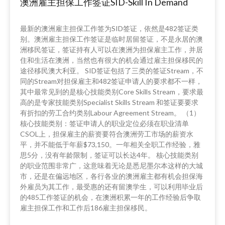
澳洲雇主担保工作签证SID-Skill In Demand
最新的澳洲雇主担保工作签为SID签证，依然是482签证类
别。澳洲雇主担保工作签证是临时居留签证，不是永居的澳
洲移民签证，签证持有人可以在澳洲为担保雇主工作，并居
住和生活在澳洲，当然也有很大的机会通过雇主担保移民的
途径移民澳大利亚。 SID签证包括了三类的签证Stream，不
同的Stream对担保雇主和482签证申请人的要求都不一样，
其中最常见到的是核心技能类别Core Skills Stream，要求最
高的是专家技能类别Specialist Skills Stream 和签证要要求
有折扣的劳工合约类别Labour Agreement Stream。 （1）
核心技能类别：签证申请人的职业定位必须在职业清单
CSOL上，担保雇主的薪资要符合澳洲劳工市场的薪资水
平，并不能低于年薪$73,150。一年相关全职工作经验，雅
思5分，没有年龄限制，签证可以长达4年。 核心技能类别
的职业范围非常广，这意味着无论是悉尼墨尔本这样的大城
市，还是在偏远地区，各行各业的澳洲雇主都有机会担保海
外雇员为其工作，最受惠的还有留澳学生，可以利用毕业后
的485工作签证的机会，在澳洲积累一年的工作经验后争取
雇主担保工作和工作后186雇主担保移民。