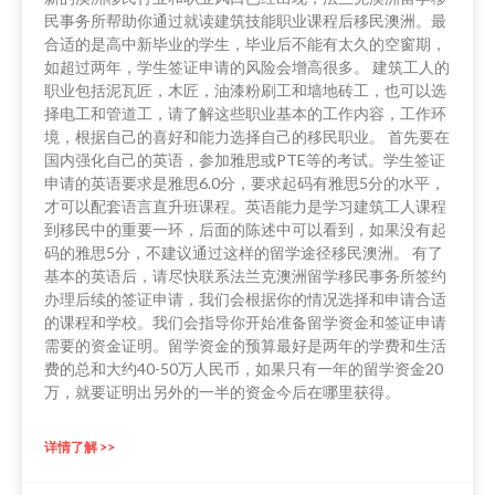
民事务所帮助你通过就读建筑技能职业课程后移民澳洲。最
合适的是高中新毕业的学生，毕业后不能有太久的空窗期，
如超过两年，学生签证申请的风险会增高很多。 建筑工人的
职业包括泥瓦匠，木匠，油漆粉刷工和墙地砖工，也可以选
择电工和管道工，请了解这些职业基本的工作内容，工作环
境，根据自己的喜好和能力选择自己的移民职业。 首先要在
国内强化自己的英语，参加雅思或PTE等的考试。学生签证
申请的英语要求是雅思6.0分，要求起码有雅思5分的水平，
才可以配套语言直升班课程。英语能力是学习建筑工人课程
到移民中的重要一环，后面的陈述中可以看到，如果没有起
码的雅思5分，不建议通过这样的留学途径移民澳洲。 有了
基本的英语后，请尽快联系法兰克澳洲留学移民事务所签约
办理后续的签证申请，我们会根据你的情况选择和申请合适
的课程和学校。我们会指导你开始准备留学资金和签证申请
需要的资金证明。留学资金的预算最好是两年的学费和生活
费的总和大约40-50万人民币，如果只有一年的留学资金20
万，就要证明出另外的一半的资金今后在哪里获得。
详情了解 >>