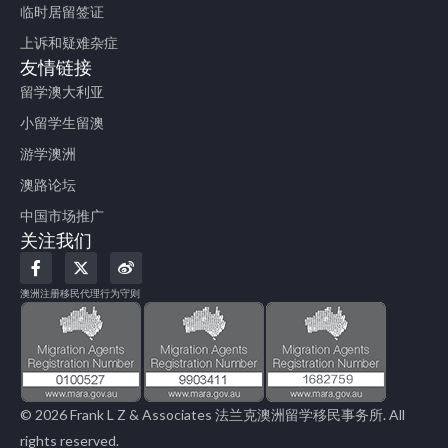
临时居留签证
上诉和疑难杂症
友情链接
留学澳大利亚
小留学生留澳
游学澳洲
澳路论坛
中国市场推广
关注我们
F
X
W
a
-
e
c
t
i
澳洲注册移民代理行为守则
e
w
b
b
i
o
o
t
o
t
k
e
-
r
f
© 2026 Frank L Z & Associates 法兰克澳洲留学移民事务所. All
rights reserved.