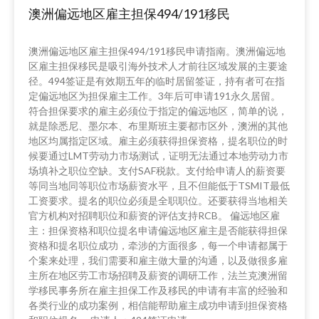
澳洲偏远地区雇主担保494/191移民
澳洲偏远地区雇主担保494/191移民申请指南。澳洲偏远地
区雇主担保移民是吸引海外技术人才前往区域发展的主要途
径。494签证是有效期五年的临时居留签证，持有者可在指
定偏远地区为担保雇主工作。3年后可申请191永久居留。
符合担保要求的雇主必须位于指定的偏远地区，简单的说，
就是除悉尼、墨尔本、布里斯班主要都市区外，澳洲的其他
地区均属指定区域。雇主必须获得担保资格，提名职位的时
候要通过LMT劳动力市场测试，证明无法通过本地劳动力市
场填补之职位空缺。支付SAF税款。支付给申请人的薪资要
等同当地同等职位市场薪资水平，且不但能低于TSMIT最低
工资要求。提名的职位必须是全职职位。还要获得当地相关
官方机构对招聘职位和薪资的评估支持RCB。 偏远地区雇
主：担保资格和职位提名申请偏远地区雇主是否能获得担保
资格和提名职位成功，牵涉的方面很多，每一个申请都属于
个案来处理，我们需要和雇主做大量的沟通，以及做很多雇
主所在地区劳工市场招聘及薪资的调研工作，法兰克澳洲留
学移民事务所在雇主担保工作及移民的申请有丰富的经验和
各类行业的成功案例，相信能帮助雇主成功申请到担保资格