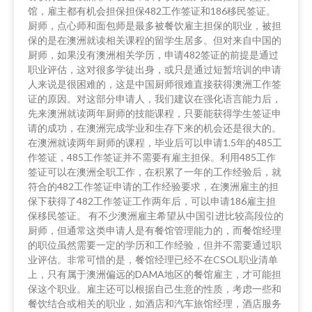
馆，雇主都有机会担保担保482工作签证和186移民签证。
厨师，点心师和面包师是最多被餐饮雇主担保的职业，被担
保的是在澳洲就读相关课程的留学生居多。但对来自中国的
厨师，如果没有澳洲相关学历，申请482签证的前提是通过
职业评估，这对很多学徒出身，或只是通过短暂培训的申请
人来说是很困难的，这是中国厨师很难直接获得澳洲工作签
证的原因。对这部分申请人，我们建议在强化语言能力后，
先来澳洲就读两年厨师的技能课程，只要能获得学生签证申
请的成功，在澳洲完成学业和生存下来的机会还是很大的。
在澳洲就读两年厨师的课程，毕业后可以申请1.5年的485工
作签证，485工作签证并不需要有雇主担保。利用485工作
签证可以在澳洲全职工作，在积累了一年的工作经验后，就
符合的482工作签证申请的工作经验要求，在澳洲雇主的担
保下获得了482工作签证工作两年后，可以申请186雇主担
保移民签证。 有不少澳洲雇主希望从中国引进比较高段位的
厨师，但通常这类申请人是有餐馆管理能力的，而餐馆经理
的职位虽然需要一定的学历和工作经验，但并不需要通过职
业评估。非常可惜的是，餐馆经理已经不在CSOL职业清单
上，只有属于澳洲偏远的DAMA地区的餐馆雇主，才可能担
保这个职业。雇主还可以根据自己生意的性质，考虑一些和
餐饮结合或相关的职业，如酒店和汽车旅馆经理，酒店服务