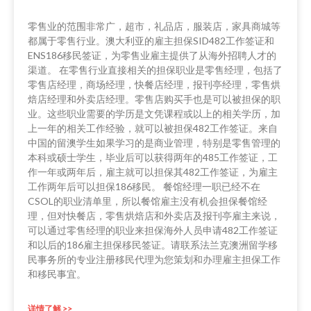
零售业的范围非常广，超市，礼品店，服装店，家具商城等
都属于零售行业。澳大利亚的雇主担保SID482工作签证和
ENS186移民签证，为零售业雇主提供了从海外招聘人才的
渠道。 在零售行业直接相关的担保职业是零售经理，包括了
零售店经理，商场经理，快餐店经理，报刊亭经理，零售烘
焙店经理和外卖店经理。零售店购买手也是可以被担保的职
业。这些职业需要的学历是文凭课程或以上的相关学历，加
上一年的相关工作经验，就可以被担保482工作签证。来自
中国的留澳学生如果学习的是商业管理，特别是零售管理的
本科或硕士学生，毕业后可以获得两年的485工作签证，工
作一年或两年后，雇主就可以担保其482工作签证，为雇主
工作两年后可以担保186移民。 餐馆经理一职已经不在
CSOL的职业清单里，所以餐馆雇主没有机会担保餐馆经
理，但对快餐店，零售烘焙店和外卖店及报刊亭雇主来说，
可以通过零售经理的职业来担保海外人员申请482工作签证
和以后的186雇主担保移民签证。请联系法兰克澳洲留学移
民事务所的专业注册移民代理为您策划和办理雇主担保工作
和移民事宜。
详情了解 >>