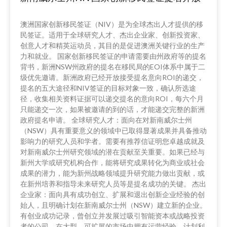
澳洲国家创新移民签证（NIV）是为全球杰出人才提供的移
民签证。适用于全球研究人才、杰出企业家、创新投资家、
创意人才和精英运动员，其目的是促进澳洲关键行业的生产
力和就业。 国家创新移民签证的申请需要由州政府等的提名
背书，新洲NSW州政府的提名在移民局的EOI体系中属于二
级优先邀请。新洲政府已经开放接受提名意向ROI的递交，
提名的五大途径和NIV签证的目标对象一致，确认所选途
径，收集相关资料证据可以递交提名的意向ROI，每六个月
只能递交一次，如果被邀请的到的话，才能递交完整的新洲
政府提名申请。 全球研究人才：面向在对新南威尔士州
（NSW）具有重要意义的领域中已取得显著成果并具备推动
影响力的研究人员和学者。需要有推荐信证明您卓越成就及
对新南威尔士州研究领域的潜在贡献至关重要。如果已经与
新州大学或研究机构合作，能将研究成果转化为商业或社会
成果的潜力，能为新州战略领域提升研究能力做出贡献，或
在新州培养和指导未来研究人员等是提名成功的关键。 杰出
企业家：面向具有成功创立、扩展和退出创新企业经验的创
始人，且明确计划在新南威尔士州（NSW）建立新的企业。
有创业成功记录，曾创立并发展过吸引智能资本或战略投资
者的公司，在大型、可扩展的市场中拥有运营经验。计划利