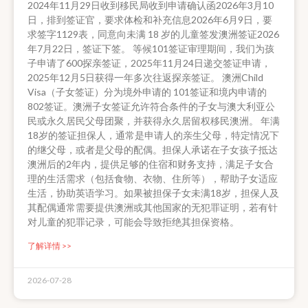
2024年11月29日收到移民局收到申请确认函2026年3月10
日，排到签证官，要求体检和补充信息2026年6月9日，要
求签字1129表，同意向未满 18 岁的儿童签发澳洲签证2026
年7月22日，签证下签。 等候101签证审理期间，我们为孩
子申请了600探亲签证，2025年11月24日递交签证申请，
2025年12月5日获得一年多次往返探亲签证。 澳洲Child
Visa（子女签证）分为境外申请的 101签证和境内申请的
802签证。澳洲子女签证允许符合条件的子女与澳大利亚公
民或永久居民父母团聚，并获得永久居留权移民澳洲。 年满
18岁的签证担保人，通常是申请人的亲生父母，特定情况下
的继父母，或者是父母的配偶。担保人承诺在子女孩子抵达
澳洲后的2年内，提供足够的住宿和财务支持，满足子女合
理的生活需求（包括食物、衣物、住所等），帮助子女适应
生活，协助英语学习。如果被担保子女未满18岁，担保人及
其配偶通常需要提供澳洲或其他国家的无犯罪证明，若有针
对儿童的犯罪记录，可能会导致拒绝其担保资格。
了解详情 >>
2026-07-28