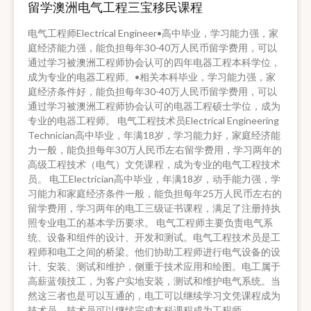
留学澳洲电气工程三宝移民课程
电气工程师Electrical Engineer•高中毕业，学习能力强，家
庭经济能力强，能负担每年30-40万人民币留学费用，可以
通过学习被澳洲工程师协会认可的四年电器工程本科学位，
成为专业的电器工程师。•相关本科毕业，学习能力强，家
庭经济条件好，能负担每年30-40万人民币留学费用，可以
通过学习被澳洲工程师协会认可的电器工程硕士学位，成为
专业的电器工程师。 电气工程技术员Electrical Engineering
Technician高中毕业，年满18岁，学习能力好，家庭经济能
力一般，能负担每年30万人民币左右留学费用，学习两年的
高级工程技术（电气）文凭课程，成为专业的电气工程技术
员。 电工Electrician高中毕业，年满18岁，动手能力强，学
习能力和家庭经济条件一般，能负担每年25万人民币左右的
留学费用，学习两年的电工三级证书课程，满足了注册持执
照专业电工的基本学历要求。 电气工程师主要负责电气系
统、设备和组件的设计、开发和测试。电气工程技术员是工
程师和电工之间的桥梁。他们协助工程师进行电气设备的设
计、安装、测试和维护，侧重于技术应用和绘图。电工属于
高薪蓝领技工，为客户实地安装，测试和维护电气系统。当
然这三者也是可以互通的，电工可以继续学习文凭课程成为
技术员，技术员可以继续完成本科课程成为工程师。