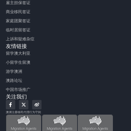
雇主担保签证
商业移民签证
家庭团聚签证
临时居留签证
上诉和疑难杂症
友情链接
留学澳大利亚
小留学生留澳
游学澳洲
澳路论坛
中国市场推广
关注我们
F
X
W
a
-
e
c
t
i
澳洲注册移民代理行为守则
e
w
b
b
i
o
o
t
o
t