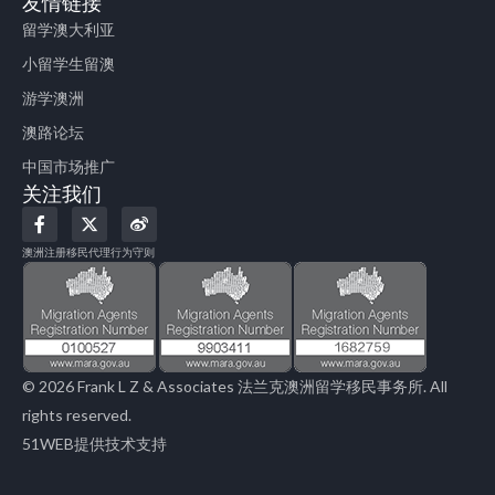
友情链接
留学澳大利亚
小留学生留澳
游学澳洲
澳路论坛
中国市场推广
关注我们
F
X
W
a
-
e
c
t
i
澳洲注册移民代理行为守则
e
w
b
b
i
o
o
t
o
t
k
e
-
r
f
© 2026 Frank L Z & Associates 法兰克澳洲留学移民事务所. All
rights reserved.
51WEB提供技术支持