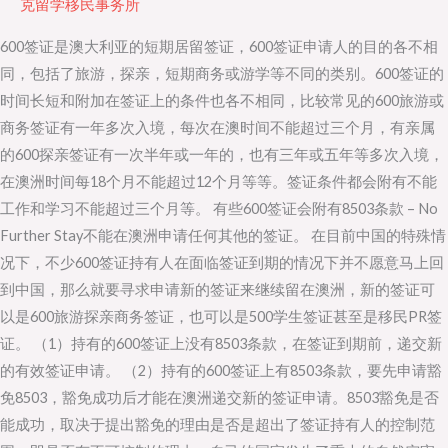
克留学移民事务所
证
600签证是澳大利亚的短期居留签证，600签证申请人的目的各不相
是
同，包括了旅游，探亲，短期商务或游学等不同的类别。600签证的
否
时间长短和附加在签证上的条件也各不相同，比较常见的600旅游或
可
商务签证有一年多次入境，每次在澳时间不能超过三个月，有亲属
以
的600探亲签证有一次半年或一年的，也有三年或五年等多次入境，
在
在澳洲时间每18个月不能超过12个月等等。签证条件都会附有不能
澳
工作和学习不能超过三个月等。 有些600签证会附有8503条款 – No
洲
Further Stay不能在澳洲申请任何其他的签证。 在目前中国的特殊情
境
况下，不少600签证持有人在面临签证到期的情况下并不愿意马上回
内
到中国，那么就要寻求申请新的签证来继续留在澳洲，新的签证可
续
以是600旅游探亲商务签证，也可以是500学生签证甚至是移民PR签
签？
证。 （1）持有的600签证上没有8503条款，在签证到期前，递交新
的有效签证申请。 （2）持有的600签证上有8503条款，要先申请豁
免8503，豁免成功后才能在澳洲递交新的签证申请。8503豁免是否
能成功，取决于提出豁免的理由是否是超出了签证持有人的控制范