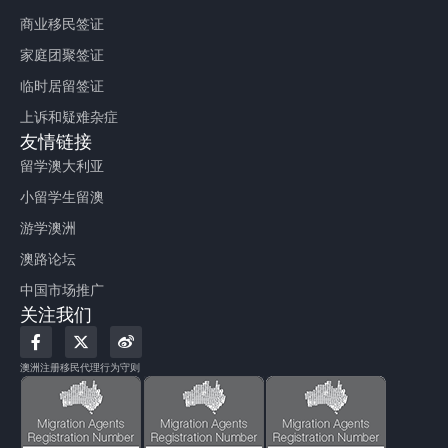
商业移民签证
家庭团聚签证
临时居留签证
上诉和疑难杂症
友情链接
留学澳大利亚
小留学生留澳
游学澳洲
澳路论坛
中国市场推广
关注我们
F
X
W
a
-
e
c
t
i
澳洲注册移民代理行为守则
e
w
b
b
i
o
o
t
o
t
k
e