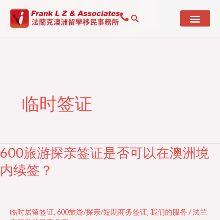
Skip
to
content
临时签证
600旅游探亲签证是否可以在澳洲境
600
旅
内续签？
游
探
亲
临时居留签证
,
600旅游/探亲/短期商务签证
,
我们的服务
/
法兰
签