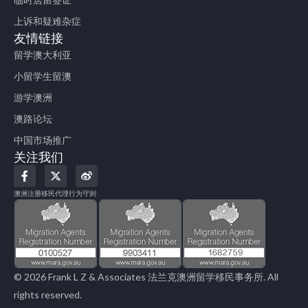
上诉和疑难杂症
友情链接
留学澳大利亚
小留学生留澳
游学澳洲
澳路论坛
中国市场推广
关注我们
F
X
W
a
-
e
c
t
i
澳洲注册移民代理行为守则
e
w
b
b
i
o
o
t
o
t
k
e
-
r
f
© 2026 Frank L Z & Associates 法兰克澳洲留学移民事务所. All
rights reserved.