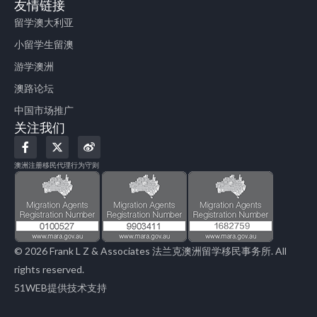
友情链接
留学澳大利亚
小留学生留澳
游学澳洲
澳路论坛
中国市场推广
关注我们
F
X
W
a
-
e
c
t
i
澳洲注册移民代理行为守则
e
w
b
b
i
o
o
t
o
t
k
e
-
r
f
© 2026 Frank L Z & Associates 法兰克澳洲留学移民事务所. All
rights reserved.
51WEB提供技术支持