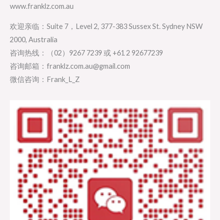
www.franklz.com.au
欢迎亲临：Suite 7，Level 2, 377-383 Sussex St. Sydney NSW
2000, Australia
咨询热线：（02）9267 7239 或 +61 2 92677239
咨询邮箱：franklz.com.au@gmail.com
微信咨询：Frank_L_Z