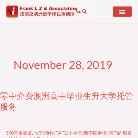
Skip
to
content
November 28, 2019
零中介费澳洲高中毕业生升大学托管
零
中
服务
介
费
澳
500学生签证
,
大学/预科/TAFE/中小学/商学院申请
,
我们的服务
洲