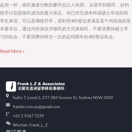
起房一样，移民邀请分数的攀升也让人绝望。 从留学到移民，好的
留学计划是移民成功的最大保证。对已经完成本科或硕士毕业的留
学生来说，可以是继续升学，或利用485签证来满足某个州担保的基
本要求后，通过州担保技术移民的方式来移民，不要浪费掉硕士学
习的机会，不要浪费掉终生一次的起码两年的485签证机会。
Read More »
Suite 7, Level 2, 377-383 Sussex St, Sydney NSW 2000
franklz.com.au@gmail.com
+61 2 9267 7239
Wechat: Frank_L_Z