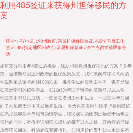
利用485签证来获得州担保移民的方
利
用
案
485
签
证
职业年PY申请
,
190州政府/亲属担保移民签证
,
485学习后工作
来
签证
,
489指定地区州政府/亲属担保签证
/
法兰克留学移民事务
获
所
得
如何充分利用485签证的机会，规划和获得州担保移民的方案？多年
州
前，当塔斯马尼亚州政府的担保政策放宽，我们就向有移民意向的
担
学生制定从留学到移民的方案，推荐学生到塔州去学习，也有已经
保
在澳洲学习的留学学生，在我们的帮助下转学到塔斯马尼亚大学。
移
现在基本都移民成功，一些留在塔州工作和生活，一些在两年后回
民
到了悉尼或墨尔本来发展和生活。 今天再来看同时期坚持要到或留
的
在悉尼或墨尔本等城市的留学生，移民成功的比例远远低于当年去
方
塔州的同学，不得不说能移民成功的都有过人之处，其余有的已经
案
放弃移民回国，有的还在苦苦挣扎，如同房价的攀升让人永远买不