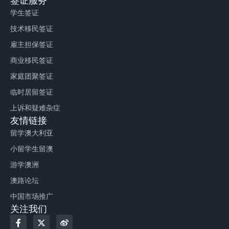
签证服务
学生签证
技术移民签证
雇主担保签证
商业移民签证
家庭团聚签证
临时居留签证
上诉和疑难杂症
友情链接
留学澳大利亚
小留学生留澳
游学澳洲
澳路论坛
中国市场推广
关注我们
F
X
W
a
-
e