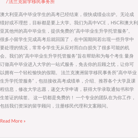
/
法兰克留学移民事务所
高
澳大利亚高中毕业学生的高考已经结束，很快成绩会出炉。无论成
中
绩好或不理想，目标都是要上大学。我们为高中VCE，HSC和澳大利
毕
亚其他州的高中毕业生，提供免费的“高中毕业生升学托管服务”。
业
很多小留学生完成高考后就回国了，在中国期间若出现一些升学中
生
要处理的情况，常常令学生无从应对而白白损失了很多可能的机
升
会。我们的“高中毕业生升学托管服务”旨在帮助和为每个考生 量身
大
订做高中毕业进入大学的一站式服务，免去你的后顾之忧，让你可
学
以拥有一个轻松愉快的假期。 法兰克澳洲留学移民事务所“高中毕业
托
生升学托管服务”，包括接收高考成绩单，介绍、推荐各个大学及课
管
程信息，修改大学志愿，递交大学申请，获得大学录取通知书和学
服
生签证的续签。 这一切都是免费的！ 一个专业的团队在为你工作，
务
包括我们资深的留学顾问，注册移民代理和文案顾问。
Read More »