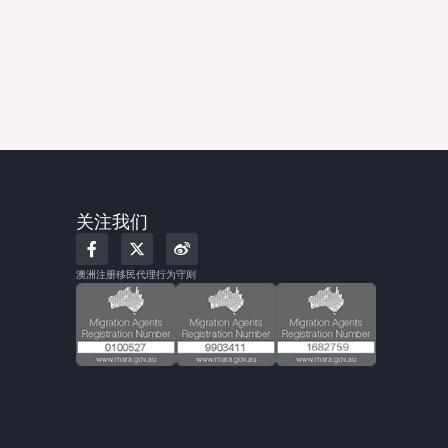
关注我们
F
X
W
a
-
e
c
t
i
澳洲注册移民代理行为守则
e
w
b
b
i
o
o
t
o
t
k
e
-
r
f