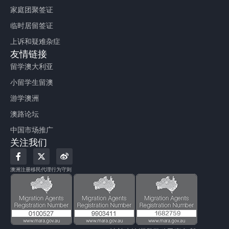
家庭团聚签证
临时居留签证
上诉和疑难杂症
友情链接
留学澳大利亚
小留学生留澳
游学澳洲
澳路论坛
中国市场推广
关注我们
F
X
W
a
-
e
c
t
i
澳洲注册移民代理行为守则
e
w
b
b
i
o
o
t
o
t
k
e
-
r
f