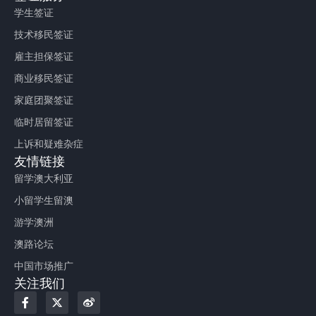
学生签证
技术移民签证
雇主担保签证
商业移民签证
家庭团聚签证
临时居留签证
上诉和疑难杂症
友情链接
留学澳大利亚
小留学生留澳
游学澳洲
澳路论坛
中国市场推广
关注我们
F
X
W
a
-
e