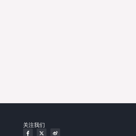
关注我们
F
X
W
a
-
e