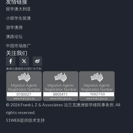
友情链接
留学澳大利亚
小留学生留澳
游学澳洲
澳路论坛
中国市场推广
关注我们
F
X
W
a
-
e
c
t
i
澳洲注册移民代理行为守则
e
w
b
b
i
o
o
t
o
t
k
e
-
r
f
© 2026 Frank L Z & Associates 法兰克澳洲留学移民事务所. All
rights reserved.
51WEB提供技术支持