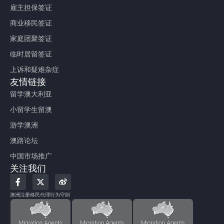
雇主担保签证
商业移民签证
家庭团聚签证
临时居留签证
上诉和疑难杂症
友情链接
留学澳大利亚
小留学生留澳
游学澳洲
澳路论坛
中国市场推广
关注我们
F
X
W
a
-
e
c
t
i
澳洲注册移民代理行为守则
e
w
b
b
i
o
o
t