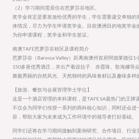
（2）学习期间需居住在芭萝莎谷地区。
奖学金肯定是要发放给优秀的学生，学生需要递交单独的
体情况，尽力为学生申请奖学金。目前澳洲目的地奖学金
为你申请课程，奖学金和学生签证。
南澳TAFE芭萝莎谷校区及课程简介
芭萝莎谷（Barossa Valley）距离南澳州首府阿德
150多座优秀酒庄，并出产着设拉子、赤霞珠、歌海娜等
旖旎秀丽的自然风光、天然独特的风味食材以及趣味多样
【旅游、餐饮与会展管理学士学位】
这是一个酒店管理的本科课程，是TAFE SA最热门的王
不仅会为同学们传授一系列的商科核心知识，同时还会进
容，帮助大家为未来成为工作环境中的领导者打好基础。
同学们还将在学习期间接触到案例研究、合作项目、行业实