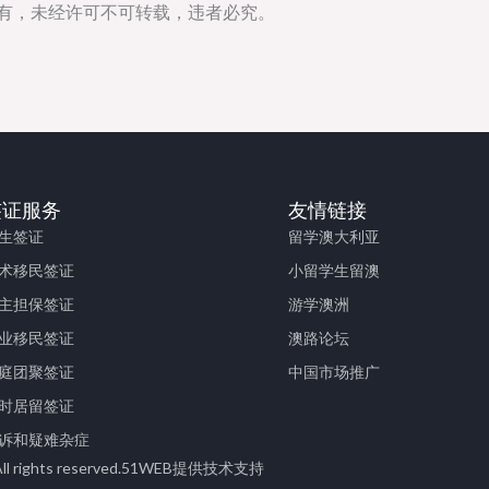
所有，未经许可不可转载，违者必究。
签证服务
友情链接
生签证
留学澳大利亚
术移民签证
小留学生留澳
主担保签证
游学澳洲
业移民签证
澳路论坛
庭团聚签证
中国市场推广
时居留签证
诉和疑难杂症
ights reserved.
51WEB提供技术支持