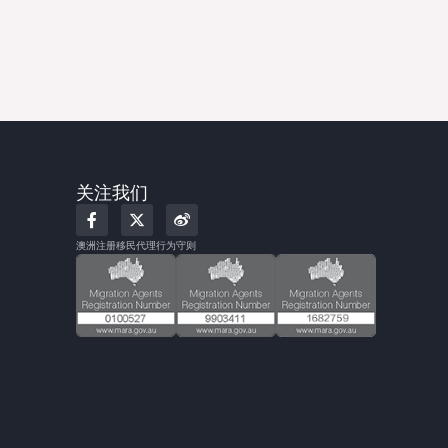
关注我们
F
X
W
a
-
e
c
t
i
澳洲注册移民代理行为守则
e
w
b
b
i
o
o
t
o
t
k
e
-
r
f