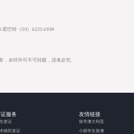
 霍巴特（03）6225 6934
所有，未经许可不可转载，违者必究。
签证服务
友情链接
生签证
留学澳大利亚
术移民签证
小留学生留澳