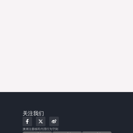
关注我们
F
X
W
a
-
e
c
t
i
澳洲注册移民代理行为守则
e
w
b