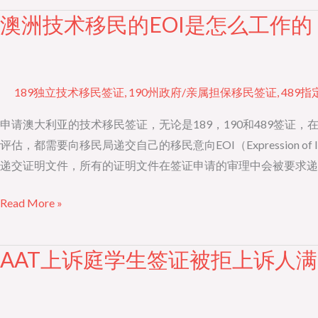
成
澳洲技术移民的EOI是怎么工作的
澳
为
洲
技
技
术
术
189独立技术移民签证
,
190州政府/亲属担保移民签证
,
489
移
移
民
民
申请澳大利亚的技术移民签证，无论是189，190和489签证
成
的
评估，都需要向移民局递交自己的移民意向EOI（Expression 
功
EOI
递交证明文件，所有的证明文件在签证申请的审理中会被要求递
的
是
关
Read More »
怎
键
么
工
AAT上诉庭学生签证被拒上诉人
AAT
作
上
的？
诉
庭