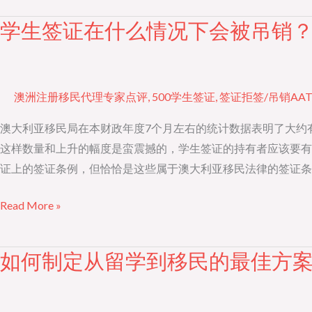
民
学生签证在什么情况下会被吊销
学
汇
生
总
签
证
澳洲注册移民代理专家点评
,
500学生签证
,
签证拒签/吊销AA
在
什
澳大利亚移民局在本财政年度7个月左右的统计数据表明了大约有9,
么
这样数量和上升的幅度是蛮震撼的，学生签证的持有者应该要有
情
证上的签证条例，但恰恰是这些属于澳大利亚移民法律的签证条
况
Read More »
下
会
被
如何制定从留学到移民的最佳方
如
吊
何
销？
制