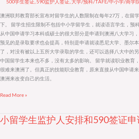
500学生签证
,
590监护人签证
,
大学/预科/TAFE/中小学/商学
对
中
澳洲联邦教育部长宣布对留学生的人数限制在每年27万，在留
国
下。 留学生招生限制不包括中小学留学生，就读语言学生，预
留
从中国申请学习本科或硕士的很大部分是申请到澳洲八大学习，
学
预见的是录取要求也会提高，特别是申请就读悉尼大学、墨尔本
生
了，对没有被以上五所大学录取的学生，还可以选择八大中的另
的
中国留学生本来也不多，没有太多的影响。 留学就读职业教育
影
很难来澳洲了。但真正的技能职业教育，原来直接从中国申请来
响
澳洲来改变自己的生活。
并
Read More »
不
大
小留学生监护人安排和590签证申
小
留
学