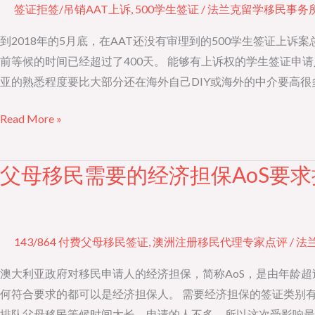
签证拒签/吊销AAT上诉
,
500学生签证
/
法兰克留学移民事务
学
生
到2018年的5月底，在AAT还没有审理到的500学生签证上诉
签
前等候的时间已经超过了400天。 能够有上诉权的学生签证申
证
亚的熟悉程度要比大部分还在海外自己DIY或海外的中介要高
被
Read More »
拒
上
诉
父母移民需要的经济担保AoS要求
父
人
母
满
移
为
民
143/864 付费父母移民签证
,
澳洲注册移民代理专家点评
/
法
患
需
要
澳大利亚政府对移民申请人的经济担保，简称AoS，是由年龄
的
何符合要求的都可以是经济担保人。 需要经济担保的签证类别有
经
排队父母移民等候时间太长，申请的人不多，所以这次受影响最