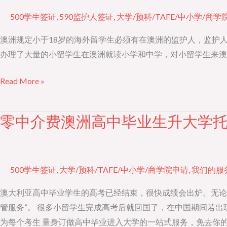
生
500学生签证
,
590监护人签证
,
大学/预科/TAFE/中小学/商学
监
护
澳洲规定小于18岁的海外留学生必须有在澳洲的监护人，监护
人
办理了大量的小留学生在澳洲就读小学和中学，对小留学生来澳后的升学，
安
Read More »
排
和
590
零中介费澳洲高中毕业生升大学
零
签
中
证
介
申
费
500学生签证
,
大学/预科/TAFE/中小学/商学院申请
,
我们的服
请
澳
洲
澳大利亚高中毕业学生的高考已经结束，很快成绩会出炉。无论
高
管服务”。 很多小留学生完成高考后就回国了，在中国期间若
中
为每个考生 量身订做高中毕业进入大学的一站式服务，免去你