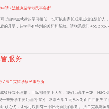
院申请
/
法兰克留学移民事务所
人可以由学生就读的学习担任，也可以由家长或亲戚担任监护人，
转学等有特别的关怀和帮助。请联系我们 +61 2 92677239 
托管服务
务
/
法兰克留学移民事务所
成绩好或不理想，目标都是要上大学。我们为高中VCE，HSC
出现一些升学中要处理的情况，常常令学生无从应对而白白损失了
的后顾之忧，让你可以拥有一个轻松愉快的假期。 法兰克澳洲留