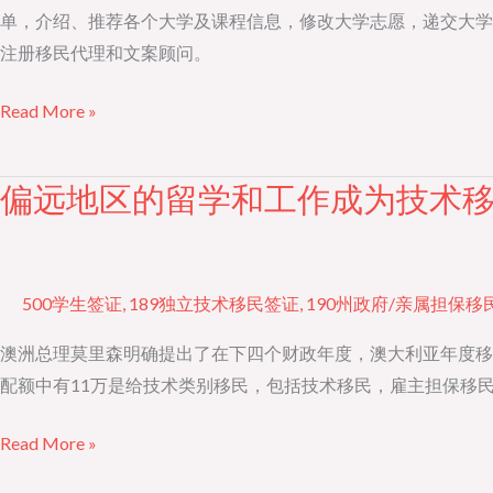
毕
单，介绍、推荐各个大学及课程信息，修改大学志愿，递交大学
业
注册移民代理和文案顾问。
生
Read More »
升
大
学
偏远地区的留学和工作成为技术
偏
托
远
管
地
服
区
500学生签证
,
189独立技术移民签证
,
190州政府/亲属担保移
务
的
留
澳洲总理莫里森明确提出了在下四个财政年度，澳大利亚年度移民配
学
配额中有11万是给技术类别移民，包括技术移民，雇主担保移
和
Read More »
工
作