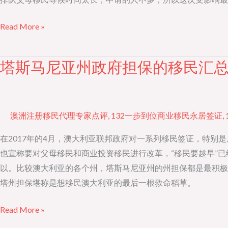
济
Read More »
担
保
AoS
塔斯马尼亚州政府担保的移民汇
塔
要
斯
求
马
提
尼
澳洲注册移民代理专家点评
,
132一步到位商业移民永居签证
,
高
亚
州
在2017年的4月，澳大利亚联邦政府对一系列移民签证，特
政
也宣称要对父母移民和商业投资移民进行改革，“移民要趁早”已经
府
以。比较澳大利亚的各个州，塔斯马尼亚州的州担保都是最积极
担
塔州担保堪称是想移民澳大利亚的最后一根救命稻草。
保
Read More »
的
移