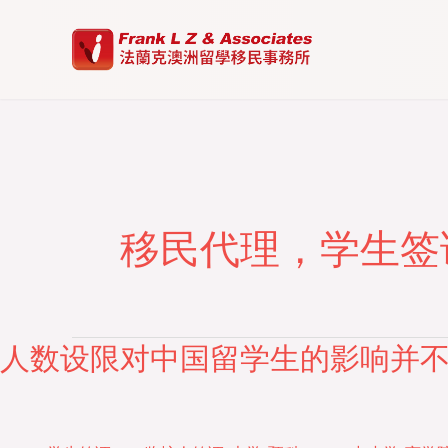
Skip
to
content
移民代理，学生签
人数设限对中国留学生的影响并
人
数
设
限