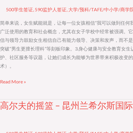
要
500学生签证
,
590监护人签证
,
大学/预科/TAFE/中小学/商学
就
读
简单来说，女生赋能就是，让每一位女孩相信“我可以做到任何我想做的事”
女
广泛使用的教育和社会概念，尤其在女子学校中经常被强调。它
子
信与领导力鼓励女生相信自己有能力领导、决策和发声，而不是
学
突破“男生更擅长理科”等刻板印象。3.身心健康与安全教育女
校？
护、社区服务等议题，让她们成长为能够为世界带来积极改变的
什
术）。
么
Read More »
是
女
生
高尔夫的摇篮 – 昆州兰希尔斯国
高
赋
尔
能？
夫
的