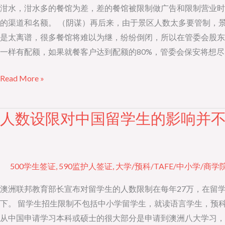
学
的
泔水，泔水多的餐馆为差，差的餐馆被限制做广告和限制营业时
院
申
的渠道和名额。 （阴谋）再后来，由于景区人数太多要管制，景
请
是太离谱，很多餐馆将难以为继，纷纷倒闭，所以在管委会股东
要
一样有配额，如果就餐客户达到配额的80%，管委会保安将想
尽
Read More »
早
人数设限对中国留学生的影响并
人
数
设
限
500学生签证
,
590监护人签证
,
大学/预科/TAFE/中小学/商学
对
中
澳洲联邦教育部长宣布对留学生的人数限制在每年27万，在留
国
下。 留学生招生限制不包括中小学留学生，就读语言学生，预
留
从中国申请学习本科或硕士的很大部分是申请到澳洲八大学习，