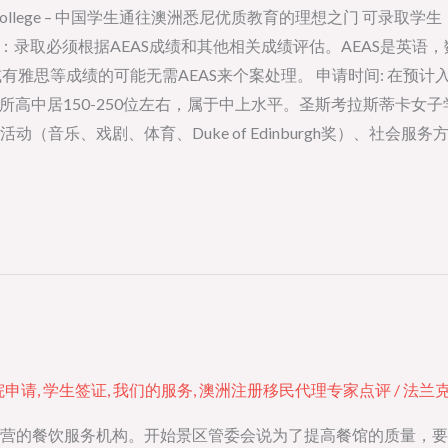
ca’s College – 中国学生通往澳洲悉尼优质教育的理想之门 
成绩：录取必须根据AEAS成绩和其他相关成绩评估。AEAS是英
思等成绩的可能无需AEAS来个案处理。 申请时间: 在预计入学
0 多所高中居150-250位左右，属于中上水平。圣斯考拉斯蒂
音乐、戏剧、体育、Duke of Edinburgh奖）、社会服
院申请
,
学生签证
,
我们的服务
,
澳洲注册移民代理专家点评
/
法兰
营的餐饮服务机构。开始景区管委会说为了提高餐馆的质量，要