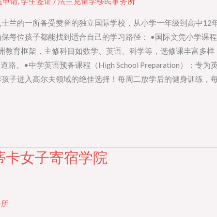
院申请
,
学生签证
/
法兰克留学移民事务所
ege是在澳大利亚昆士兰的一所备受赞誉的独立国际学校，从小学一年级到
每位孩子都能找到适合自己的学习路径： •国际文凭小学课程（1
澳洲教育框架，主修科目如数学、英语、科学等，选修课丰富多样，
•中学英语预备课程（High School Preparation
子进入高尔夫领域的绝佳选择！每周二放学后的健身训练，每周三、
蒂卡女子寄宿学院
务所