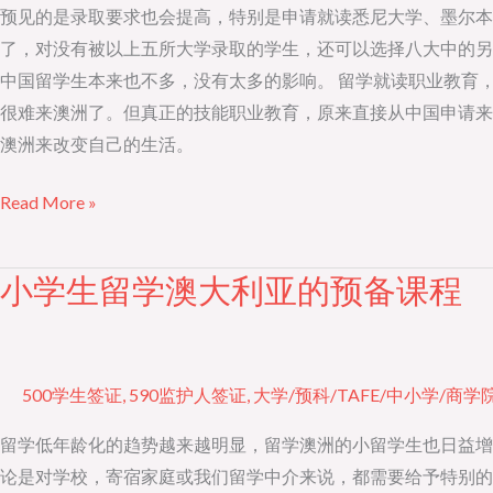
学
预见的是录取要求也会提高，特别是申请就读悉尼大学、墨尔本
生
了，对没有被以上五所大学录取的学生，还可以选择八大中的另
的
中国留学生本来也不多，没有太多的影响。 留学就读职业教育
影
很难来澳洲了。但真正的技能职业教育，原来直接从中国申请来
响
澳洲来改变自己的生活。
并
Read More »
不
大
小学生留学澳大利亚的预备课程
小
学
生
留
500学生签证
,
590监护人签证
,
大学/预科/TAFE/中小学/商学
学
澳
留学低年龄化的趋势越来越明显，留学澳洲的小留学生也日益增
大
论是对学校，寄宿家庭或我们留学中介来说，都需要给予特别的