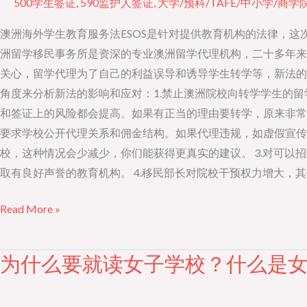
500学生签证
,
590监护人签证
,
大学/预科/TAFE/中小学/商学
新
法
澳洲海外学生教育服务法ESOS是针对提供教育机构的法律，
对
洲留学移民事务所是资深的专业澳洲留学代理机构，二十多年来
留
关心，留学代理为了自己的利益误导和诱导学生转学等，新法的
学
角度来分析新法的影响和应对：1.禁止澳洲院校向转学学生的
生
和签证上的风险都会提高。如果有正当的理由要转学，原来非常普
影
要求学校公开代理关系和佣金结构。如果代理违规，如虚假宣传
响
校，这种情况会少减少，你们能获得更真实的建议。 3.对可
取有良好声誉的教育机构。 4.移民部长对院校干预权力增大，
Read More »
为什么要就读女子学校？什么是
为
什
么