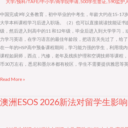
大学/预科/TAFE/中小学/商学院申请
,
500学生签证
,
590监护
快
途
中国完成9年义务教育，初中毕业的中考生，年龄大约在15-17
径
大学本科课程学习后进入职场。（2）也可以直接就读技能证书的
留
级，然后进入到高中的11 和12年级，毕业后进入到大学学习
学
力学习英语，在学习语言的最佳年龄段，把语言关先过了，给了
澳
在一年的HSP高中预备课程期间，学习能力强的学生，利用境
洲
课程如厨师，西点，汽修，老年及残疾护理和空调技师等课程，
技
币30万左右，悉尼和墨尔本都有校区，学生不需要提供雅思等
能
Read More »
职
业
澳洲ESOS 2026新法对留学生影响
澳
洲
ESOS
2026