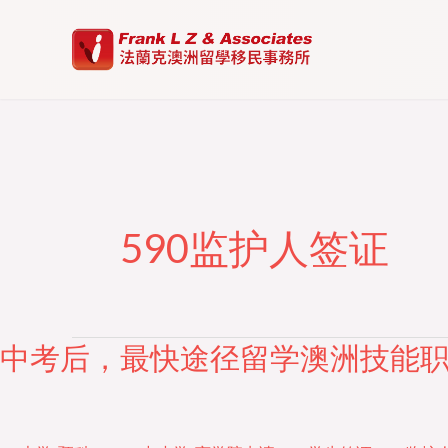
Skip
to
content
590监护人签证
中考后，最快途径留学澳洲技能
中
考
后，
最