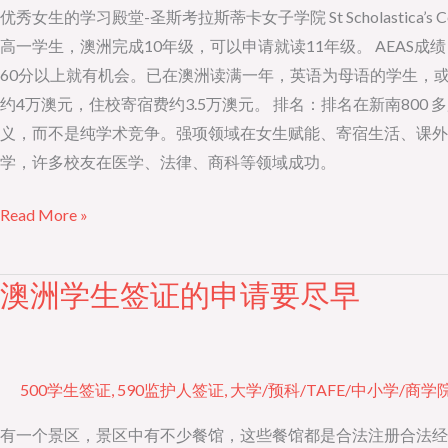
学
优秀女生的学习殿堂-圣斯考拉斯蒂卡女子学院 St Scholasti
习
高一学生，澳洲完成10年级，可以申请就读11年级。 AEAS
殿
60分以上就有机会。已在澳洲读满一年，英语为母语的学生，或有雅
堂-
约4万澳元，住校寄宿费约3.5万澳元。 排名：排名在新南80
圣
义，而不是纯学术竞争。强项领域在女生赋能、寄宿生活、课外活动（
斯
学，许多校友在医学、法律、商科等领域成功。
考
Read More »
拉
斯
蒂
澳洲学生签证的申请要尽早
澳
卡
洲
女
学
子
生
500学生签证
,
590监护人签证
,
大学/预科/TAFE/中小学/商学
寄
签
宿
证
有一个景区，景区中有不少餐馆，这些餐馆都是合法注册合法经