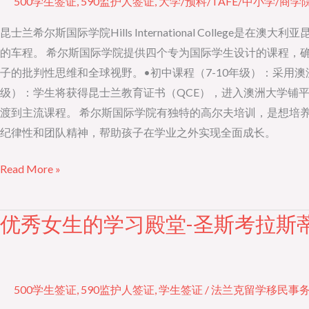
500学生签证
,
590监护人签证
,
大学/预科/TAFE/中小学/商学
摇
篮
昆士兰希尔斯国际学院Hills International Coll
–
的车程。 希尔斯国际学院提供四个专为国际学生设计的课程，确保
昆
子的批判性思维和全球视野。•初中课程（7-10年级）：采用
州
级）：学生将获得昆士兰教育证书（QCE），进入澳洲大学铺平道路。
兰
渡到主流课程。 希尔斯国际学院有独特的高尔夫培训，是想培养孩
希
纪律性和团队精神，帮助孩子在学业之外实现全面成长。
尔
Read More »
斯
国
际
优秀女生的学习殿堂-圣斯考拉斯
优
学
秀
院
女
生
500学生签证
,
590监护人签证
,
学生签证
/
法兰克留学移民事
的