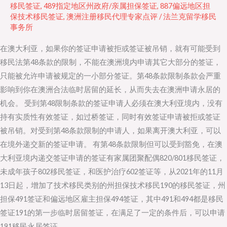
移民签证
,
489指定地区州政府/亲属担保签证
,
887偏远地区担
和
保技术移民签证
,
澳洲注册移民代理专家点评
/
法兰克留学移民
491
事务所
及
在澳大利亚，如果你的签证申请被拒或签证被吊销，就有可能受到
雇
移民法第48条款的限制，不能在澳洲境内申请其它大部分的签证，
主
只能被允许申请被规定的一小部分签证。第48条款限制条款会严重
担
影响到你在澳洲合法临时居留的延长，从而失去在澳洲申请永居的
保
机会。 受到第48限制条款的签证申请人必须在澳大利亚境内，没有
494
持有实质性有效签证，如过桥签证，同时有效签证申请被拒或签证
申
被吊销。对受到第48条款限制的申请人，如果离开澳大利亚，可以
请
在境外递交新的签证申请。 有第48条款限制但可以受到豁免，在澳
大利亚境内递交签证申请的签证有家属团聚配偶820/801移民签证，
未成年孩子802移民签证，和医护治疗602签证等，从2021年的11月
13日起，增加了技术移民类别的州担保技术移民190的移民签证，州
担保491签证和偏远地区雇主担保494签证，其中491和494都是移民
签证191的第一步临时居留签证，在满足了一定的条件后，可以申请
191移民永居签证。