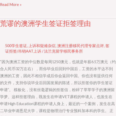
Read More »
荒谬的澳洲学生签证拒签理由
荒
谬
的
澳
500学生签证
,
上诉和疑难杂症
,
澳洲注册移民代理专家点评
,
签
洲
证拒签/吊销AAT上诉
/
法兰克留学移民事务所
学
“因为澳洲工资的中位数是每周1250澳元，也就是年薪6.5万澳元（约
生
合人民币32万左右），而你毕业后回到中国后，工资的水平达不到
签
澳洲的工资，因此不相信学成后你会返回中国。你也没有提供任何
证
的文件，支持你说毕业后回国发展的陈述，所以拒签你的学生签证
拒
申请”。 模板化，没有丝毫逻辑的拒签信，粉碎了莘莘学子的澳洲留
签
学梦。这样拒签理由，既发生在申请VET课程的申请人，也发生在
理
申请High Education课程的申请人身上，最近的一个案例，发生在高
由
二毕业申请悉尼大学，课程是物理治疗专业预科加本科的学生。 正