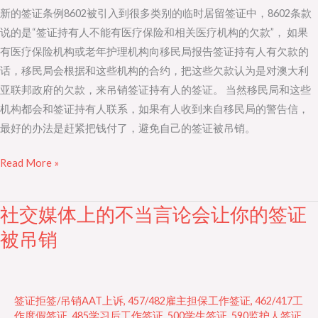
新的签证条例8602被引入到很多类别的临时居留签证中，8602条款
入
说的是“签证持有人不能有医疗保险和相关医疗机构的欠款”， 如果
大
有医疗保险机构或老年护理机构向移民局报告签证持有人有欠款的
量
话，移民局会根据和这些机构的合约，把这些欠款认为是对澳大利
的
亚联邦政府的欠款，来吊销签证持有人的签证。 当然移民局和这些
临
机构都会和签证持有人联系，如果有人收到来自移民局的警告信，
时
最好的办法是赶紧把钱付了，避免自己的签证被吊销。
居
留
Read More »
签
证
中
社交媒体上的不当言论会让你的签证
社
交
被吊销
媒
体
上
签证拒签/吊销AAT上诉
,
457/482雇主担保工作签证
,
462/417工
的
作度假签证
,
485学习后工作签证
,
500学生签证
,
590监护人签证
,