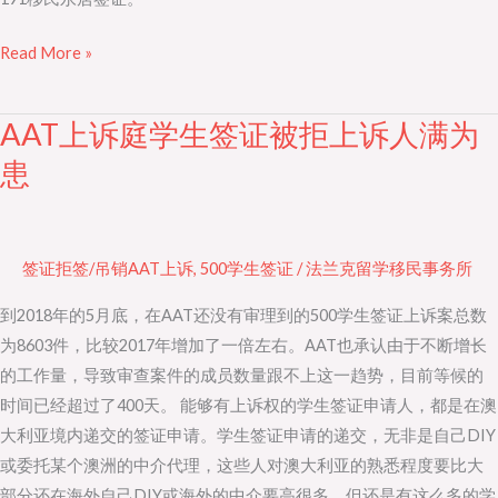
Read More »
AAT上诉庭学生签证被拒上诉人满为
AAT
上
患
诉
庭
学
签证拒签/吊销AAT上诉
,
500学生签证
/
法兰克留学移民事务所
生
签
到2018年的5月底，在AAT还没有审理到的500学生签证上诉案总数
证
为8603件，比较2017年增加了一倍左右。AAT也承认由于不断增长
被
的工作量，导致审查案件的成员数量跟不上这一趋势，目前等候的
拒
时间已经超过了400天。 能够有上诉权的学生签证申请人，都是在澳
上
大利亚境内递交的签证申请。学生签证申请的递交，无非是自己DIY
诉
或委托某个澳洲的中介代理，这些人对澳大利亚的熟悉程度要比大
人
部分还在海外自己DIY或海外的中介要高很多，但还是有这么多的学