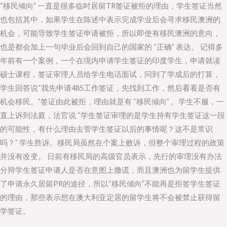
“移民倾向” 一直是很多临时居留TR签证被拒的理由，学生签证当然
是
也包括其中，如果学生在陈述中表示完成学业后会寻求移民澳洲的
学
机会，可能导致学生签证申请被拒，所以即使有移民澳洲的意向，
生
也是都会加上一句毕业后会回到自己的国家的 “正确” 表达。 记得多
签
年前有一个案例，一个在境内申请学生签证的印度学生，申请就读
证
硕士课程，签证审理人员给学生电话面试，问到了学成后的打算，
的
学生回答说“我先申请485工作签证，先找到工作，然后看看是否有
拒
机会移民。”签证由此被拒，理由就是有 “移民倾向” 。学生不服，一
签
直上诉到法庭，法官说 “学生签证审理的是学生持有学生签证这一段
理
的可能性，有什么理由去管学生签证以后的事情呢？这不是常识
由
吗？” 学生胜诉。移民局虽然在个案上败诉，但整个审理过程的政策
并没有改变。 日前有移民局的高级官员表示，先行的审理没有办法
分辩学生签证申请人是否在意图上撒谎，而且澳洲也为留学生提供
了申请永久居留PR的途径，所以“移民倾向”不能再是拒签学生签证
的理由，那些表示想在澳大利亚定居的留学生将不会被禁止获得留
学签证。