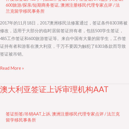
不
600旅游/探亲/短期商务签证
,
澳洲注册移民代理专家点评
/
法
当
兰克留学移民事务所
言
2017年的11月18日，2017澳洲移民法修案通过，签证条件8303将被
论
修改，适用于大部分的临时居留签证持有者，包括500学生签证，
会
485工作签证和600旅游签证等。来自中国有大量的留学生，工作签
让
证持有者和游客在澳大利亚，千万不要因为触犯了8303条款而导致
你
签证被吊销。
的
签
Read More »
证
被
澳大利亚签证上诉审理机构AAT
澳
吊
大
销
利
亚
签证拒签/吊销AAT上诉
,
澳洲注册移民代理专家点评
/
法兰克
签
留学移民事务所
证