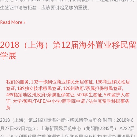
满
生签证申请被拒签，应该要引起足够的重视。
为
患
Read More »
2018（上海）第12届海外置业移民留
2018（上
海）
学展
第
12
届
我们的服务
,
132一步到位商业移民永居签证
,
188商业移民临居
海
签证
,
189独立技术移民签证
,
190州政府/亲属担保移民签证
,
外
489指定地区州政府/亲属担保签证
,
500学生签证
,
590监护人签
置
证
,
大学/预科/TAFE/中小学/商学院申请
/
法兰克留学移民事务
所
业
移
2018（上海）第12届国际海外置业移民留学展览会 时间：2018年6
民
月27日-29日 地点：上海新国际展览中心（龙阳路2345号） A222展
留
台：澳大利亚移民留学 澳洲本土留学移民服务机构 专业办理移民和