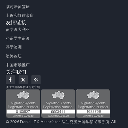
临时居留签证
上诉和疑难杂症
友情链接
留学澳大利亚
小留学生留澳
游学澳洲
澳路论坛
中国市场推广
关注我们
F
X
W
a
-
e
c
t
i
澳洲注册移民代理行为守则
e
w
b
b
i
o
o
t
o
t
k
e
-
r
f
© 2026 Frank L Z & Associates 法兰克澳洲留学移民事务所. All