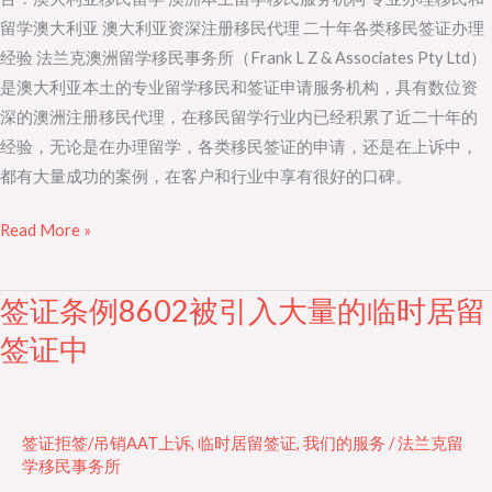
学
留学澳大利亚 澳大利亚资深注册移民代理 二十年各类移民签证办理
展
经验 法兰克澳洲留学移民事务所（Frank L Z & Associates Pty Ltd）
是澳大利亚本土的专业留学移民和签证申请服务机构，具有数位资
深的澳洲注册移民代理，在移民留学行业内已经积累了近二十年的
经验，无论是在办理留学，各类移民签证的申请，还是在上诉中，
都有大量成功的案例，在客户和行业中享有很好的口碑。
Read More »
签证条例8602被引入大量的临时居留
签
证
签证中
条
例
8602
签证拒签/吊销AAT上诉
,
临时居留签证
,
我们的服务
/
法兰克留
被
学移民事务所
引