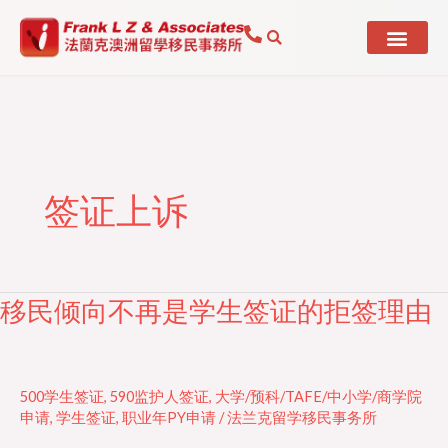
Skip
to
content
签证上诉
移民倾向不再是学生签证的拒签理由
移
民
倾
向
500学生签证
,
590监护人签证
,
大学/预科/TAFE/中小学/商学院
不
申请
,
学生签证
,
职业年PY申请
/
法兰克留学移民事务所
再