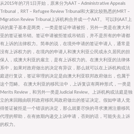
从2015年的7月1日开始，原来分为AAT – Administrative Appeals
上
Tribunal，RRT – Refugee Review Tribunal和大家比较熟悉的MRT –
诉
Migration Review Tribunal上诉机构合并成一个AAT。 可以到AAT上
审
诉的案子基本是两类，一类是签证申请被拒，另外一类是在澳大利
理
亚的签证被吊销。签证申请被拒签或吊销后，并不是所有的申请都
机
有上诉的法律权力。简单的说，在境外申请的签证申请人，通常是
构
没有上诉权力的，在境内的申请人和澳大利亚公民或永久居民的担
AAT
保人，或澳大利亚的雇主，是有上诉权力的。在澳大利亚的法律体
系中，如果对政府做出的决定有异议，那么就可以在上诉机构或法
庭进行复议，签证审理的决定是由澳大利亚联邦政府做出，也属于
这个范畴。 在澳大利亚的移民法中，上诉复议有两种形式，一类是
Merits Review，和另外一类是Judicial Review。上诉机构或法庭是独
立的来回顾由联邦政府移民局政府做出的签证决定。假如申请人觉
得签证被拒是一个错误的决定，那么就要尽快的寻求澳洲注册移民
代理的帮助，在有效期内递交上诉申请，否则的话，可能失去上诉
的权力。