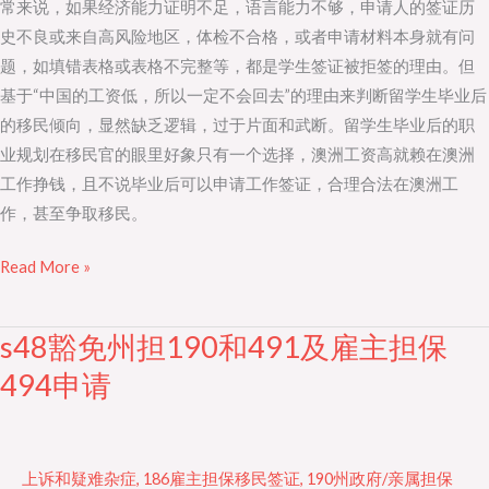
常来说，如果经济能力证明不足，语言能力不够，申请人的签证历
史不良或来自高风险地区，体检不合格，或者申请材料本身就有问
题，如填错表格或表格不完整等，都是学生签证被拒签的理由。但
基于“中国的工资低，所以一定不会回去”的理由来判断留学生毕业后
的移民倾向，显然缺乏逻辑，过于片面和武断。留学生毕业后的职
业规划在移民官的眼里好象只有一个选择，澳洲工资高就赖在澳洲
工作挣钱，且不说毕业后可以申请工作签证，合理合法在澳洲工
作，甚至争取移民。
Read More »
s48豁免州担190和491及雇主担保
s48
豁
494申请
免
州
担
上诉和疑难杂症
,
186雇主担保移民签证
,
190州政府/亲属担保
190