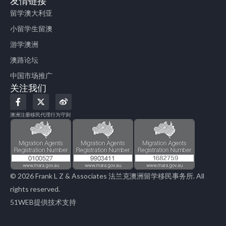
友情链接
留学澳大利亚
小留学生留澳
游学澳洲
澳路论坛
中国市场推广
关注我们
F
X
W
a
-
e
c
t
i
澳洲注册移民代理行为守则
e
w
b
b
i
o
o
t
o
t
k
e
-
r
f
© 2026 Frank L Z & Associates 法兰克澳洲留学移民事务所. All
rights reserved.
51WEB提供技术支持