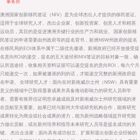
事务所
NIV
澳洲国家创新移民签证（NIV）是为全球杰出人才提供的移民签证。
国
适用于全球研究人才、杰出企业家、创新投资家、创意人才和精英
家
运动员，其目的是促进澳洲关键行业的生产力和就业。 国家创新移
创
民签证的申请需要由州政府等的提名背书，新洲NSW州政府的提名
新
在移民局的EOI体系中属于二级优先邀请。新洲政府已经开放接受提
移
名意向ROI的递交，提名的五大途径和NIV签证的目标对象一致，确
民
认所选途径，收集相关资料证据可以递交提名的意向ROI，每六个月
签
只能递交一次，如果被邀请的到的话，才能递交完整的新洲政府提
证
名申请。 全球研究人才：面向在对新南威尔士州（NSW）具有重要
提
意义的领域中已取得显著成果并具备推动影响力的研究人员和学
名
者。需要有推荐信证明您卓越成就及对新南威尔士州研究领域的潜
开
在贡献至关重要。如果已经与新州大学或研究机构合作，能将研究
放
成果转化为商业或社会成果的潜力，能为新州战略领域提升研究能
力做出贡献，或在新州培养和指导未来研究人员等是提名成功的关
键。 杰出企业家：面向具有成功创立、扩展和退出创新企业经验的