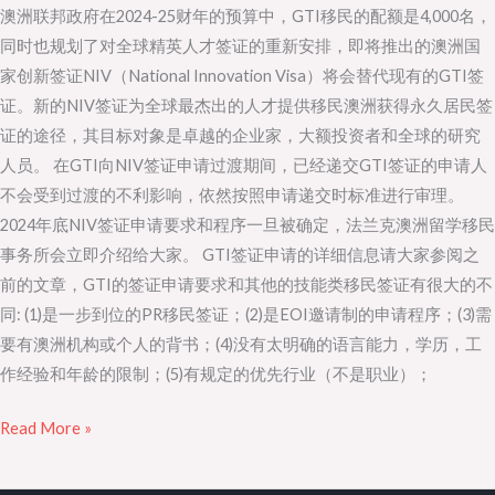
澳洲联邦政府在2024-25财年的预算中，GTI移民的配额是4,000名，
NIV
同时也规划了对全球精英人才签证的重新安排，即将推出的澳洲国
将
家创新签证NIV（National Innovation Visa）将会替代现有的GTI签
替
证。新的NIV签证为全球最杰出的人才提供移民澳洲获得永久居民签
代
证的途径，其目标对象是卓越的企业家，大额投资者和全球的研究
GTI
人员。 在GTI向NIV签证申请过渡期间，已经递交GTI签证的申请人
签
不会受到过渡的不利影响，依然按照申请递交时标准进行审理。
证
2024年底NIV签证申请要求和程序一旦被确定，法兰克澳洲留学移民
事务所会立即介绍给大家。 GTI签证申请的详细信息请大家参阅之
前的文章，GTI的签证申请要求和其他的技能类移民签证有很大的不
同: (1)是一步到位的PR移民签证；(2)是EOI邀请制的申请程序；(3)需
要有澳洲机构或个人的背书；(4)没有太明确的语言能力，学历，工
作经验和年龄的限制；(5)有规定的优先行业（不是职业）；
Read More »