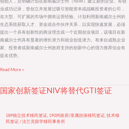
创始人，且明确计划在新南威尔士州（NSW）建立新的企业。有创
业成功记录，曾创立并发展过吸引智能资本或战略投资者的公司，
在大型、可扩展的市场中拥有运营经验。计划利用新南威尔士州的
生态系统获取人才、资金或合作伙伴关系，以实现快速发展，必须
提出一个具有创新性的商业理念或一个近期创业项目，该项目在新
南威尔士州具有显著的增长潜力和就业创造潜力。有来自成熟企业
家、投资者或新南威尔士州政府支持的创新中心的强力推荐信会有
提名优势。
Read More »
国家创新签证NIV将替代GTI签证
国
家
创
新
189独立技术移民签证
,
190州政府/亲属担保移民签证
,
技术移
签
民签证
/
法兰克留学移民事务所
证