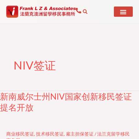
Skip
to
content
NIV签证
新南威尔士州NIV国家创新移民签证
新
南
提名开放
威
尔
士
商业移民签证
,
技术移民签证
,
雇主担保签证
/
法兰克留学移民
州