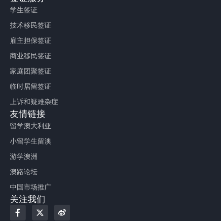
学生签证
技术移民签证
雇主担保签证
商业移民签证
家庭团聚签证
临时居留签证
上诉和疑难杂症
友情链接
留学澳大利亚
小留学生留澳
游学澳洲
澳路论坛
中国市场推广
关注我们
F
X
W
a
-
e