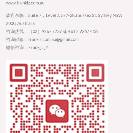
www.franklz.com.au
欢迎亲临：Suite 7，Level 2, 377-383 Sussex St. Sydney NSW
2000, Australia
咨询热线：（02）9267 7239 或 +61 2 92677239
咨询邮箱：franklz.com.au@gmail.com
微信咨询：Frank_L_Z