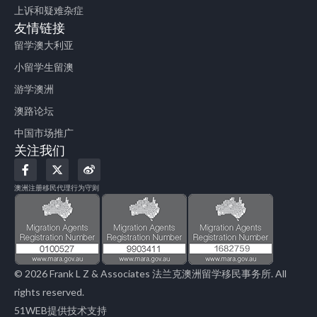
上诉和疑难杂症
友情链接
留学澳大利亚
小留学生留澳
游学澳洲
澳路论坛
中国市场推广
关注我们
F
X
W
a
-
e
c
t
i
澳洲注册移民代理行为守则
e
w
b
b
i
o
o
t
o
t
k
e
-
r
f
© 2026 Frank L Z & Associates 法兰克澳洲留学移民事务所. All
rights reserved.
51WEB提供技术支持