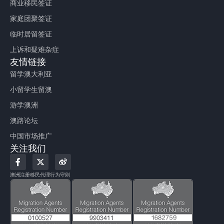
商业移民签证
家庭团聚签证
临时居留签证
上诉和疑难杂症
友情链接
留学澳大利亚
小留学生留澳
游学澳洲
澳路论坛
中国市场推广
关注我们
F
X
W
a
-
e
c
t
i
澳洲注册移民代理行为守则
e
w
b
b
i
o
o
t
o
t
k
e
-
r