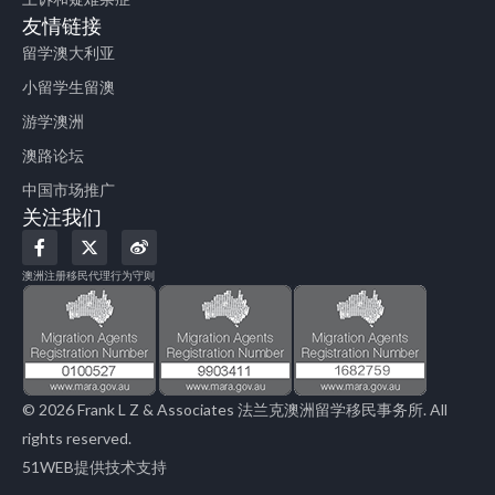
友情链接
留学澳大利亚
小留学生留澳
游学澳洲
澳路论坛
中国市场推广
关注我们
F
X
W
a
-
e
c
t
i
澳洲注册移民代理行为守则
e
w
b
b
i
o
o
t
o
t
k
e
-
r
f
© 2026 Frank L Z & Associates 法兰克澳洲留学移民事务所. All
rights reserved.
51WEB提供技术支持