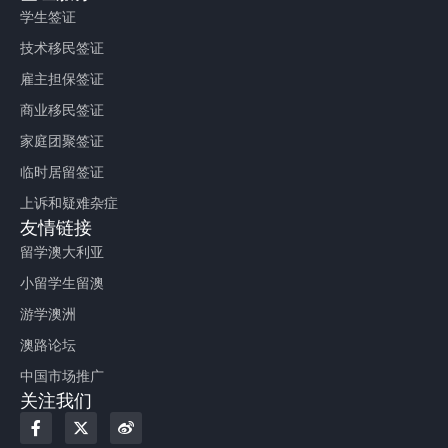
学生签证
技术移民签证
雇主担保签证
商业移民签证
家庭团聚签证
临时居留签证
上诉和疑难杂症
友情链接
留学澳大利亚
小留学生留澳
游学澳洲
澳路论坛
中国市场推广
关注我们
F
X
W
a
-
e