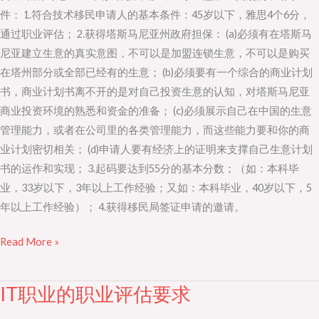
塔
件： 1.符合技术移民申请人的基本条件：45岁以下，雅思4个6分，
州
通过职业评估； 2.获得塔斯马尼亚州政府担保： (a)必须有在塔斯马
担
尼亚建立生意的真实意图，不可以是加盟连锁生意，不可以是购买
保
在塔州部分或全部已经有的生意； (b)必须要有一个综合的商业计划
技
书，商业计划书离不开的是对自己投资生意的认知，对塔斯马尼亚
术
商业投资环境的熟悉和资金的准备； (c)必须展示自己在中国的生意
移
管理能力，或者在公司里的各类管理能力，而这些能力要和你的商
民
业计划密切相关； (d)申请人要有经济上的证明来支撑自己生意计划
书的运作和实现； 3.起码要达到55分的基本分数；（如：本科毕
业，33岁以下，3年以上工作经验；又如：本科毕业，40岁以下，5
年以上工作经验）； 4.获得移民局签证申请的邀请。
Read More »
IT职业的职业评估要求
IT
职