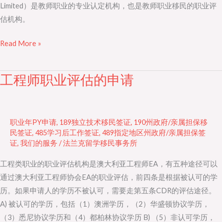
Limited）是教师职业的专业认定机构，也是教师职业移民的职业评
评
估机构。
估？
Read More »
工程师职业评估的申请
工
程
师
职
职业年PY申请
,
189独立技术移民签证
,
190州政府/亲属担保移
业
民签证
,
485学习后工作签证
,
489指定地区州政府/亲属担保签
证
,
我们的服务
/
法兰克留学移民事务所
评
估
工程类职业的职业评估机构是澳大利亚工程师EA，有五种途径可以
的
通过澳大利亚工程师协会EA的职业评估，前四条是根据被认可的学
申
历。如果申请人的学历不被认可，需要走第五条CDR的评估途径。
请
A) 被认可的学历，包括（1）澳洲学历，（2）华盛顿协议学历，
（3）悉尼协议学历和（4）都柏林协议学历 B) （5）非认可学历，