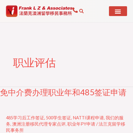
Skip
to
content
职业评估
免中介费办理职业年和485签证申请
免
中
介
费
485学习后工作签证
,
500学生签证
,
NATTI课程申请
,
我们的服
办
务
,
澳洲注册移民代理专家点评
,
职业年PY申请
/
法兰克留学移
民事务所
理