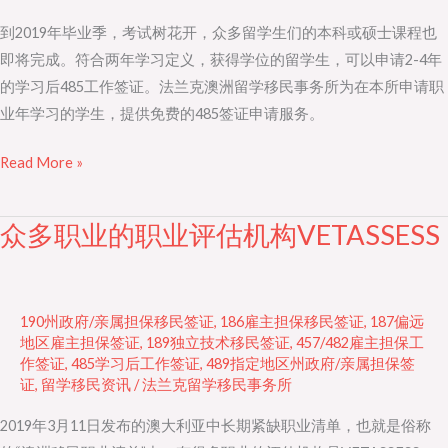
职
到2019年毕业季，考试树花开，众多留学生们的本科或硕士课程也
业
即将完成。符合两年学习定义，获得学位的留学生，可以申请2-4年
年
的学习后485工作签证。法兰克澳洲留学移民事务所为在本所申请职
和
业年学习的学生，提供免费的485签证申请服务。
485
签
Read More »
证
申
众多职业的职业评估机构VETASSESS
众
请
多
职
业
190州政府/亲属担保移民签证
,
186雇主担保移民签证
,
187偏远
的
地区雇主担保签证
,
189独立技术移民签证
,
457/482雇主担保工
作签证
,
485学习后工作签证
,
489指定地区州政府/亲属担保签
职
证
,
留学移民资讯
/
法兰克留学移民事务所
业
评
2019年3月11日发布的澳大利亚中长期紧缺职业清单，也就是俗称
估