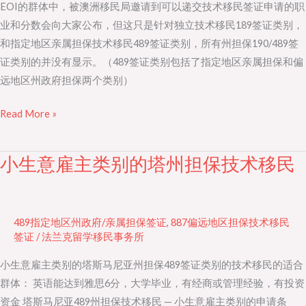
EOI的群体中，被澳洲移民局邀请到可以递交技术移民签证申请的职
请
业和分数会向大家公布，但这只是针对独立技术移民189签证类别，
分
和指定地区亲属担保技术移民489签证类别，所有州担保190/489签
数
证类别的并没有显示。（489签证类别包括了指定地区亲属担保和偏
究
远地区州政府担保两个类别）
竟
是
Read More »
多
少？
小生意雇主类别的塔州担保技术移民
小
生
意
雇
489指定地区州政府/亲属担保签证
,
887偏远地区担保技术移民
主
签证
/
法兰克留学移民事务所
类
小生意雇主类别的塔斯马尼亚州担保489签证类别的技术移民的适合
别
群体： 英语能达到雅思6分，大学毕业，有经商或管理经验，有投资
的
资金 塔斯马尼亚489州担保技术移民 — 小生意雇主类别的申请条