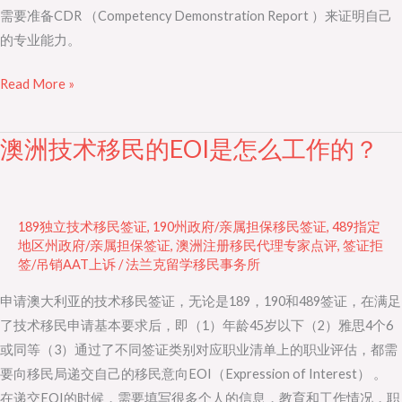
需要准备CDR （Competency Demonstration Report ）来证明自己
的专业能力。
Read More »
澳洲技术移民的EOI是怎么工作的？
澳
洲
技
术
189独立技术移民签证
,
190州政府/亲属担保移民签证
,
489指定
移
地区州政府/亲属担保签证
,
澳洲注册移民代理专家点评
,
签证拒
签/吊销AAT上诉
/
法兰克留学移民事务所
民
的
申请澳大利亚的技术移民签证，无论是189，190和489签证，在满足
EOI
了技术移民申请基本要求后，即（1）年龄45岁以下（2）雅思4个6
是
或同等（3）通过了不同签证类别对应职业清单上的职业评估，都需
怎
要向移民局递交自己的移民意向EOI（Expression of Interest） 。
么
在递交EOI的时候，需要填写很多个人的信息，教育和工作情况，职