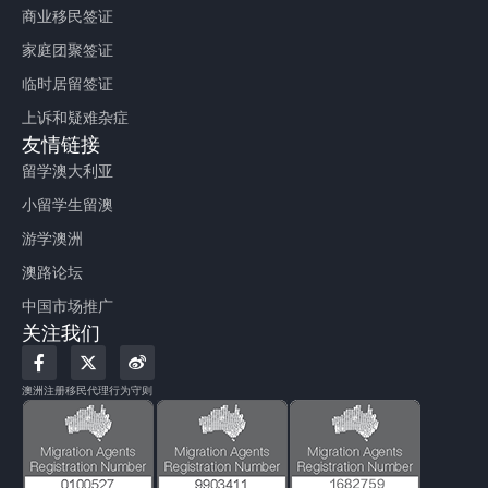
商业移民签证
家庭团聚签证
临时居留签证
上诉和疑难杂症
友情链接
留学澳大利亚
小留学生留澳
游学澳洲
澳路论坛
中国市场推广
关注我们
F
X
W
a
-
e
c
t
i
澳洲注册移民代理行为守则
e
w
b
b
i
o
o
t
o
t
k
e