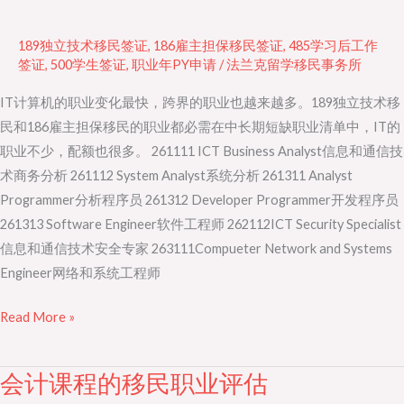
业
的
189独立技术移民签证
,
186雇主担保移民签证
,
485学习后工作
职
签证
,
500学生签证
,
职业年PY申请
/
法兰克留学移民事务所
业
IT计算机的职业变化最快，跨界的职业也越来越多。189独立技术移
评
民和186雇主担保移民的职业都必需在中长期短缺职业清单中，IT的
估
职业不少，配额也很多。 261111 ICT Business Analyst信息和通信技
要
术商务分析 261112 System Analyst系统分析 261311 Analyst
求
Programmer分析程序员 261312 Developer Programmer开发程序员
261313 Software Engineer软件工程师 262112ICT Security Specialist
信息和通信技术安全专家 263111Compueter Network and Systems
Engineer网络和系统工程师
Read More »
会计课程的移民职业评估
会
计