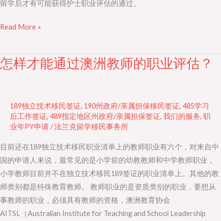
留学后才有可能获得护士职业评估的通过。
Read More »
怎样才能通过澳洲教师的职业评估？
怎
样
才
能
189独立技术移民签证
,
190州政府/亲属担保移民签证
,
485学习
通
后工作签证
,
489指定地区州政府/亲属担保签证
,
我们的服务
,
职
业年PY申请
/
法兰克留学移民事务所
过
澳
目前还在189独立技术移民职业清单上的教师职业有六个，对来自中
洲
国的申请人来说，最常见的是小学前的幼教教师和中学教师职业，
教
小学教师目前并不在独立技术移民189签证的职业清单上。其他的教
师
师类别都是特殊教育教师。 教师职业的是资质类别的职业，要想从
的
事教师的职业，必须具有教师的资格，澳洲教育协会
职
AITSL（Australian Institute for Teaching and School Leadership
业