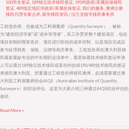
500学生签证
,
189独立技术移民签证
,
190州政府/亲属担保移民
造
签证
,
489指定地区州政府/亲属担保签证
,
我们的服务
,
澳洲注册
移民代理专家点评
,
留学移民资讯
/
法兰克留学移民事务所
价
师
工程造价师，也被成为工料测量师（Quantity Surveyor），被称
的
为“建筑经济学家”或“成本管理者”，其工作贯穿整个建筑项目，包括
职
项目初期的预算造价、项目进行阶段的成本控制、以及项目完成后
业
参与处理税务、保险、法律等相关事务。 工程造价师在澳大利亚移
评
民最新紧缺专业的中长期职业清单中，着意味着技术移民签证申请
估
人可以通过189独立技术移民或某些州担保190/489技术移民的签证
来移民澳大利亚。想要通过工程造价师移民澳洲，必须需要通过澳
大利亚工料测量师协会AIQS（Australian Institute of Quantity
Surveyors）的职业评估。这里为大家介绍三种通过AIQS职业评估的
途径。
Read More »