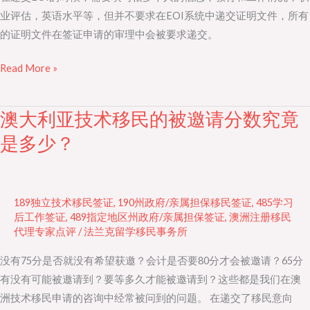
工
业评估，英语水平等，但并不要求在EOI系统中递交证明文件，所有
作
的证明文件在签证申请的审理中会被要求递交。
的？
Read More »
澳大利亚技术移民的被邀请分数究竟
澳
大
是多少？
利
亚
技
189独立技术移民签证
,
190州政府/亲属担保移民签证
,
485学习
术
后工作签证
,
489指定地区州政府/亲属担保签证
,
澳洲注册移民
移
代理专家点评
/
法兰克留学移民事务所
民
没有75分是否就没有希望获邀？会计是否要80分才会被邀请？65分
的
有没有可能被邀请到？要等多久才能被邀请到？这些都是我们在澳
被
洲技术移民申请的咨询中经常被问到的问题。 在递交了移民意向
邀