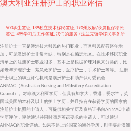
澳大利亚注册护士的职业评估
澳
大
利
亚
500学生签证
,
189独立技术移民签证
,
190州政府/亲属担保移民
注
签证
,
485学习后工作签证
,
我们的服务
/
法兰克留学移民事务所
册
注册护士一直是澳洲技术移民的热门职业，而且移民配额逐年增
护
加，可见澳洲护士非常奇缺，特别是在偏远地区。在技术移民职业
士
清单上的注册护士职业很多，基本上是根据护理对象来分类的，比
的
如老年护理护士，紧急救护护士，医疗护士，手术护士等等。 注册
职
护士职业的职业评估机构是澳洲护士和助产认可委员会
业
ANMAC（Australian Nursing and Midwifery Accreditation
评
Council）。对非澳大利亚学历，但具有加拿大，香港，爱尔兰，英
估
国或美国的本科及以上的护士学历，并且持有在获得学历的国家的
注册护士执照的申请人，可提供相关学历及资格证书向ANMAC申请
学历评估，评估通过并同时满足英语要求的申请人，可以通过
ANMAC的职业评估。如果不是上述国家的海外学历，则需要赴澳洲