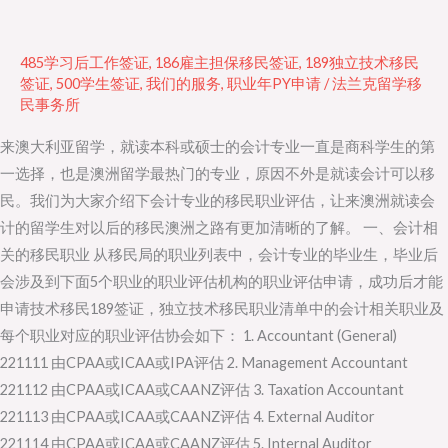
课
程
485学习后工作签证
,
186雇主担保移民签证
,
189独立技术移民
的
签证
,
500学生签证
,
我们的服务
,
职业年PY申请
/
法兰克留学移
民事务所
移
民
来澳大利亚留学，就读本科或硕士的会计专业一直是商科学生的第
职
一选择，也是澳洲留学最热门的专业，原因不外是就读会计可以移
业
民。我们为大家介绍下会计专业的移民职业评估，让来澳洲就读会
评
计的留学生对以后的移民澳洲之路有更加清晰的了解。 一、会计相
估
关的移民职业 从移民局的职业列表中，会计专业的毕业生，毕业后
会涉及到下面5个职业的职业评估机构的职业评估申请，成功后才能
申请技术移民189签证，独立技术移民职业清单中的会计相关职业及
每个职业对应的职业评估协会如下： 1. Accountant (General)
221111 由CPAA或ICAA或IPA评估 2. Management Accountant
221112 由CPAA或ICAA或CAANZ评估 3. Taxation Accountant
221113 由CPAA或ICAA或CAANZ评估 4. External Auditor
221114 由CPAA或ICAA或CAANZ评估 5. Internal Auditor