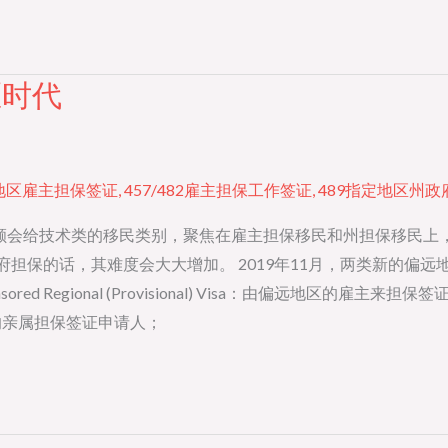
区时代
远地区雇主担保签证
,
457/482雇主担保工作签证
,
489指定地区州政
三分之二的配额会给技术类的移民类别，聚焦在雇主担保移民和州担保
府担保的话，其难度会大大增加。 2019年11月，两类新的偏
sored Regional (Provisional) Visa：由偏远地区的
偏远地区的亲属担保签证申请人；