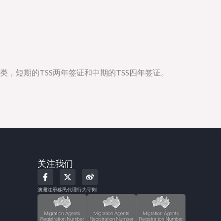
SS签证有两类，短期的TSS两年签证和中期的TSS四年签证。
关注我们
F
X
W
a
-
e
c
t
i
澳洲注册移民代理行为守则
e
w
b
b
i
o
o
t
o
t