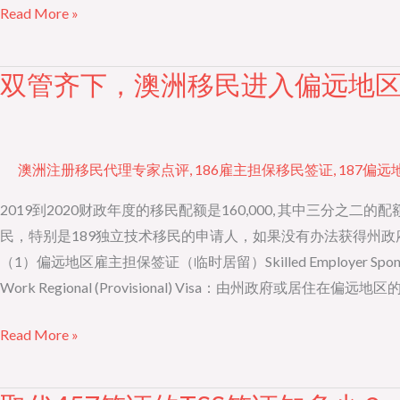
Read More »
移
民
签
双管齐下，澳洲移民进入偏远地
双
证
管
齐
下，
澳洲注册移民代理专家点评
,
186雇主担保移民签证
,
187偏
澳
洲
2019到2020财政年度的移民配额是160,000, 其中
移
民，特别是189独立技术移民的申请人，如果没有办法获得州政
民
（1）偏远地区雇主担保签证（临时居留）Skilled Employer Spon
进
Work Regional (Provisional) Visa：由州政府或居住在
入
Read More »
偏
远
地