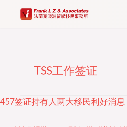
Skip
to
content
TSS工作签证
457签证持有人两大移民利好消息
457
签
证
持