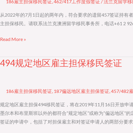
186雇主担保移民签证
,
462/417工作度假签证
/
法兰克留学移
有
人
从2022年的7月1日起的两年内，符合要求的遗留457签证持
两
主担保移民。请联系法兰克澳洲留学移民事务所，电话+61 2 92677239 微信 
大
Read More »
移
民
利
494规定地区雇主担保移民签证
494
好
规
消
定
息
地
186雇主担保移民签证
,
187偏远地区雇主担保签证
,
457/4
区
雇
规定地区雇主担保494移民签证，将在2019年11月16日开
主
墨尔本和布里斯班以外的都符合“规定地区”或称为“偏远地区”的
担
签证的申请中，包括了对担保雇主和对签证申请人的两部分要求
保