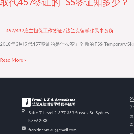
取代457签证的TSS签证知多少？
取
区
代
时
457
代
签
457/482雇主担保工作签证
/
法兰克留学移民事务所
证
的
2018年3月取代457签证的是什么签证？ 新的TSS(Temporary
TSS
Read More »
签
证
知
多
少？
学
Suite 7, Level 2, 377-383 Sussex St, Sydney
技
NSW 2000
雇
franklz.com.au@gmail.com