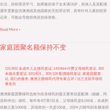
生活，协助英语学习。如果被担保子女未满18岁，担保人及其配偶
通常需要提供澳洲或其他国家的无犯罪证明，若有针对儿童的犯罪
记录，可能会导致拒绝其担保资格。
Read More »
家庭团聚名额保持不变
家
庭
团
聚
101/802 未成年儿女移民签证
,
143/864 付费父母移民签证
,
300
名
未婚夫妻签证
,
820/801，309/100 配偶移民签证
,
家庭团聚签
证
,
我们的服务
,
澳洲注册移民代理专家点评
/
法兰克留学移民
额
事务所
保
持
澳洲家庭团聚移民也称为依亲移民的最主要类别是配偶（婚姻，同
不
居和伴侣）移民，每年有4万零5百名，父母移民是8,500名，未成和
变
依赖儿童3,000名，其他类别一共是500名。2024-25财年的名额保持