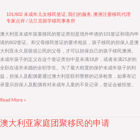
未
成
101/802 未成年儿女移民签证
,
我们的服务
,
澳洲注册移民代理
年
专家点评
/
法兰克留学移民事务所
孩
澳大利亚未成年孩童移民的签证类别是境外申请的101签证和境内申
童
请的802签证。和父母移民签证的要求相反，孩子移民的担保人是澳
移
大利亚永久居留或公民的父母，才可以担保自己的孩子移民澳洲。
民
未成年孩子的定义在这个签证类别中是未满18岁，或者未满25岁的
的
全职在读并未婚的全职学生。为了最大程度的保护未成年孩子的利
申
益，担保人及配偶要通过澳大利亚联邦警察的记录检查，如果有记
请
录显示担保人及配偶有对未成年儿童的不良记录，签证会被拒签。
Read More »
澳大利亚家庭团聚移民的申请
澳
大
利