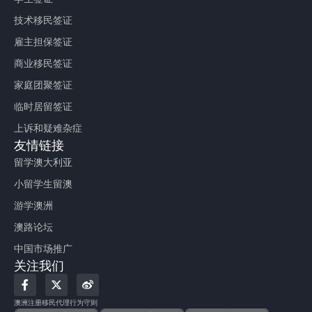
技术移民签证
雇主担保签证
商业移民签证
家庭团聚签证
临时居留签证
上诉和疑难杂症
友情链接
留学澳大利亚
小留学生留澳
游学澳洲
澳路论坛
中国市场推广
关注我们
F
X
W
a
-
e
c
t
i
澳洲注册移民代理行为守则
e
w
b