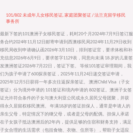
的
101
101/802 未成年儿女移民签证
,
家庭团聚签证
/
法兰克留学移民
子
事务所
女
最新下签的101澳洲子女移民签证，耗时20个月2024年7月9日签订服
移
务合约2024年11月12日邮寄申请到西澳移民局2024年11月29日收到
民
移民局收到申请确认函2026年3月10日，排到签证官，要求体检和补
签
充信息2026年6月9日，要求签字1129表，同意向未满 18 岁的儿童签
证，
发澳洲签证2026年7月22日，签证下签。 等候101签证审理期间，我
耗
们为孩子申请了600探亲签证，2025年11月24日递交签证申请，
时
2025年12月5日获得一年多次往返探亲签证。 澳洲Child Visa（子女
20
签证）分为境外申请的 101签证和境内申请的 802签证。澳洲子女签
个
证允许符合条件的子女与澳大利亚公民或永久居民父母团聚，并获
月！
得永久居留权移民澳洲。 年满18岁的签证担保人，通常是申请人的
亲生父母，特定情况下的继父母，或者是父母的配偶。担保人承诺
在子女孩子抵达澳洲后的2年内，提供足够的住宿和财务支持，满足
子女合理的生活需求（包括食物、衣物、住所等），帮助子女适应