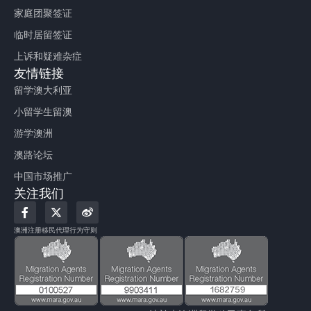
家庭团聚签证
临时居留签证
上诉和疑难杂症
友情链接
留学澳大利亚
小留学生留澳
游学澳洲
澳路论坛
中国市场推广
关注我们
F
X
W
a
-
e
c
t
i
澳洲注册移民代理行为守则
e
w
b
b
i
o
o
t
o
t
k
e
-
r
f