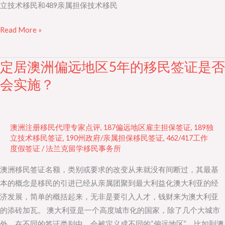
立技术移民和489亲属担保技术移民
军
Read More »
定居澳洲偏远地区5年的移民签证是否
定
居
会实施？
澳
洲
偏
澳洲注册移民代理专家点评
,
187偏远地区雇主担保签证
,
189独
远
立技术移民签证
,
190州政府/亲属担保移民签证
,
462/417工作
地
度假签证
/
法兰克留学移民事务所
区
澳洲移民签证名额，类别或要求的改变从来就没有间断过，其最基
5
本的概念是移民的引进已经从亲属团聚到最大利益化澳大利亚的经
年
济发展，简单的概括起来，无非是要引入人才，钱财来为澳大利亚
的
的添砖加瓦。 澳大利亚是一个高度城市化的国家，除了几个大城市
移
外，在不同的签证类别中，会被定义成不同的“偏远地区”。比如到澳