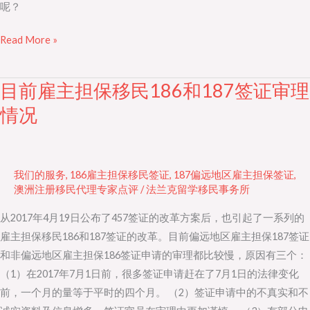
呢？
路
还
Read More »
有
吗？
目前雇主担保移民186和187签证审理
目
前
情况
雇
主
担
我们的服务
,
186雇主担保移民签证
,
187偏远地区雇主担保签证
,
保
澳洲注册移民代理专家点评
/
法兰克留学移民事务所
移
从2017年4月19日公布了457签证的改革方案后，也引起了一系列的
民
雇主担保移民186和187签证的改革。目前偏远地区雇主担保187签证
186
和非偏远地区雇主担保186签证申请的审理都比较慢，原因有三个：
和
（1）在2017年7月1日前，很多签证申请赶在了7月1日的法律变化
187
前，一个月的量等于平时的四个月。 （2）签证申请中的不真实和不
签