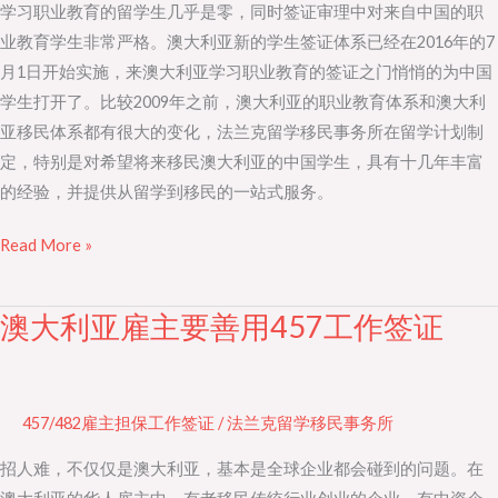
学习职业教育的留学生几乎是零，同时签证审理中对来自中国的职
好
业教育学生非常严格。澳大利亚新的学生签证体系已经在2016年的7
技
月1日开始实施，来澳大利亚学习职业教育的签证之门悄悄的为中国
能
学生打开了。比较2009年之前，澳大利亚的职业教育体系和澳大利
职
亚移民体系都有很大的变化，法兰克留学移民事务所在留学计划制
业
定，特别是对希望将来移民澳大利亚的中国学生，具有十几年丰富
教
的经验，并提供从留学到移民的一站式服务。
育
Read More »
澳大利亚雇主要善用457工作签证
澳
大
利
亚
457/482雇主担保工作签证
/
法兰克留学移民事务所
雇
招人难，不仅仅是澳大利亚，基本是全球企业都会碰到的问题。在
主