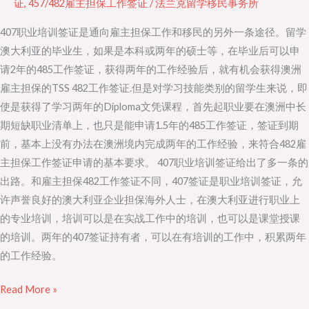
证
,
457/482雇主担保工作签证
/
法兰克留学移民事务所
证
407职业培训签证是通向雇主担保工作和移民的另外一条途径。留学
带
澳大利亚的毕业生，如果是本科或两年的硕士等，在毕业后可以申
给
请2年的485工作签证，获得两年的工作经验后，就有机会获得澳洲
你
雇主担保的TSS 482工作签证.但是对学习技能类别的留学生来说，即
移
使是获得了学习两年的Diploma文凭课程，首先起职业要在澳洲中长
民
期短缺职业清单上，也只是能申请1.5年的485工作签证，签证到期
澳
前，基本上没有办法在澳洲境内完成两年的工作经验，来符合482雇
洲
主担保工作签证申请的基本要求。 407职业培训签证给出了多一条的
新
出路。和雇主担保482工作签证不同，407签证是职业培训签证，允
途
许声誉良好的澳大利亚企业担保海外人士，在澳大利亚进行职业上
径
的专业培训，培训可以是在实战工作中的培训，也可以是课堂授课
的培训。两年的407签证持有者，可以在有培训的工作中，积累两年
的工作经验。
Read More »