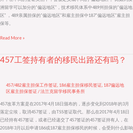
民
洲留学可以加分的“偏远地区”，技术移民体系中489州担保的“偏远地
签
区” ，489亲属担保的“偏远地区”和雇主担保中187“偏远地区”雇主担
证
保等。
是
否
Read More »
会
实
457工签持有者的移民出路还有吗？
施？
457
工
签
持
457/482雇主担保工作签证
,
186雇主担保移民签证
,
187偏远地
有
区雇主担保签证
/
法兰克留学移民事务所
者
457改革方案是在2017年4月18日颁布的，逐步变化到2018年的3月
的
落定尘埃，取消457签证，由TSS签证取代。那么在2017年4月18日
移
已经持有457签证，或者已经递交了457签证的457签证持有人，在
民
2018年3月以后申请186或187雇主担保移民的时候，会受到什么影响
出