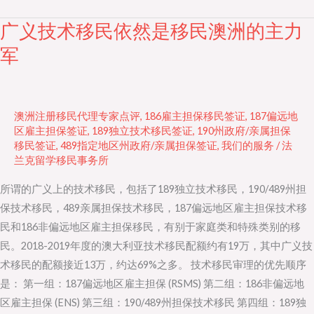
广义技术移民依然是移民澳洲的主力
广
义
军
技
术
移
澳洲注册移民代理专家点评
,
186雇主担保移民签证
,
187偏远地
民
区雇主担保签证
,
189独立技术移民签证
,
190州政府/亲属担保
依
移民签证
,
489指定地区州政府/亲属担保签证
,
我们的服务
/
法
然
兰克留学移民事务所
是
所谓的广义上的技术移民，包括了189独立技术移民，190/489州担
移
保技术移民，489亲属担保技术移民，187偏远地区雇主担保技术移
民
民和186非偏远地区雇主担保移民，有别于家庭类和特殊类别的移
澳
民。2018-2019年度的澳大利亚技术移民配额约有19万，其中广义技
洲
术移民的配额接近13万，约达69%之多。 技术移民审理的优先顺序
的
是： 第一组：187偏远地区雇主担保 (RSMS) 第二组：186非偏远地
主
区雇主担保 (ENS) 第三组：190/489州担保技术移民 第四组：189独
力