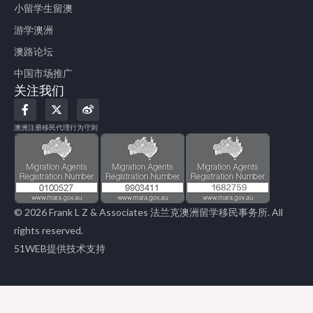
小留学生留澳
游学澳洲
澳路论坛
中国市场推广
关注我们
F
X
W
a
-
e
c
t
i
澳洲注册移民代理行为守则
e
w
b
b
i
o
o
t
o
t
k
e
-
r
f
© 2026 Frank L Z & Associates 法兰克澳洲留学移民事务所. All
rights reserved.
51WEB提供技术支持