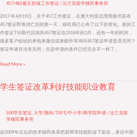
457/482雇主担保工作签证
/
法兰克留学移民事务所
职
业
2017 年4月19日，关于457工作签证，在澳大利亚总理用脸书宣布
清
457签证即将消亡后的第一天，移民局已公布了以下的变化。新的工
单
作签证TSS取代目前的457签证在2018年的3月，还有一年的时间，
的
很多客户纷纷的来电来微信或来邮件等询问457签证申请是否关闭？
变
签证申请并没有关闭，但是申请的条件已经完全不一样了。
化
影
Read More »
响
巨
学生签证改革利好技能职业教育
学
大
生
签
证
500学生签证
,
大学/预科/TAFE/中小学/商学院申请
/
法兰克留
改
学移民事务所
革
自2009年左右的技术移民体系把厨师等技能职业下架后，来自中国
利