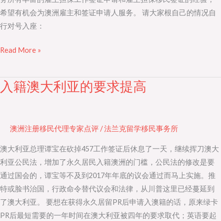
希望有机会为澳洲雇主和签证申请人服务。 请大家根自己的情况自
响
行对号入座：
Read More »
入籍澳大利亚的要求提高
入
籍
澳
大
澳洲注册移民代理专家点评
/
法兰克留学移民事务所
利
澳大利亚总理谭宝在砍掉457工作签证后休息了一天，继续挥刀澳大
亚
利亚公民法，增加了永久居民入籍澳洲的门槛，公民法的修改是要
的
通过国会的，谭宝等不及到2017年年底的议会通过而马上实施。推
要
特或脸书治国，行政命令替代议会和法律，从川普这里已经蔓延到
求
了澳大利亚。 要想在获得永久居留PR后申请入澳籍的话，原来绿卡
提
PR后最短需要的一年时间在澳大利亚被四年的要求取代；英语要起
高