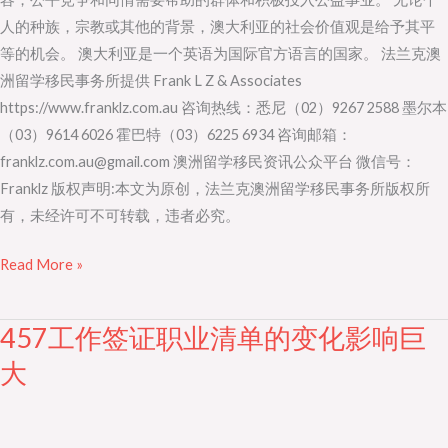
人的种族，宗教或其他的背景，澳大利亚的社会价值观是给予其平
等的机会。 澳大利亚是一个英语为国际官方语言的国家。 法兰克澳
洲留学移民事务所提供 Frank L Z & Associates
https://www.franklz.com.au 咨询热线：悉尼（02）9267 2588 墨尔本
（03）9614 6026 霍巴特（03）6225 6934 咨询邮箱：
franklz.com.au@gmail.com 澳洲留学移民资讯公众平台 微信号：
Franklz 版权声明:本文为原创，法兰克澳洲留学移民事务所版权所
有，未经许可不可转载，违者必究。
Read More »
457工作签证职业清单的变化影响巨
457
工
大
作
签
证