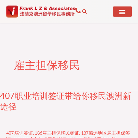
Skip
to
content
雇主担保移民
407职业培训签证带给你移民澳洲新
407
职
途径
业
培
训
407 培训签证
,
186雇主担保移民签证
,
187偏远地区雇主担保签
签