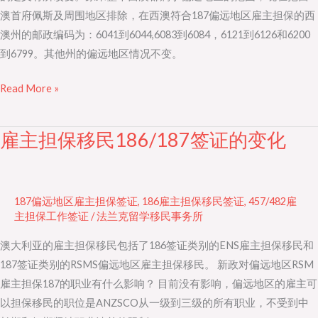
澳首府佩斯及周围地区排除，在西澳符合187偏远地区雇主担保的西
偏
澳州的邮政编码为：6041到6044,6083到6084，6121到6126和6200
远
到6799。其他州的偏远地区情况不变。
地
区
Read More »
雇
主
担
雇主担保移民186/187签证的变化
雇
保
主
移
担
民
保
187偏远地区雇主担保签证
,
186雇主担保移民签证
,
457/482雇
范
移
主担保工作签证
/
法兰克留学移民事务所
畴
民
澳大利亚的雇主担保移民包括了186签证类别的ENS雇主担保移民和
186/187
187签证类别的RSMS偏远地区雇主担保移民。 新政对偏远地区RSM
签
雇主担保187的职业有什么影响？ 目前没有影响，偏远地区的雇主可
证
以担保移民的职位是ANZSCO从一级到三级的所有职业，不受到中
的