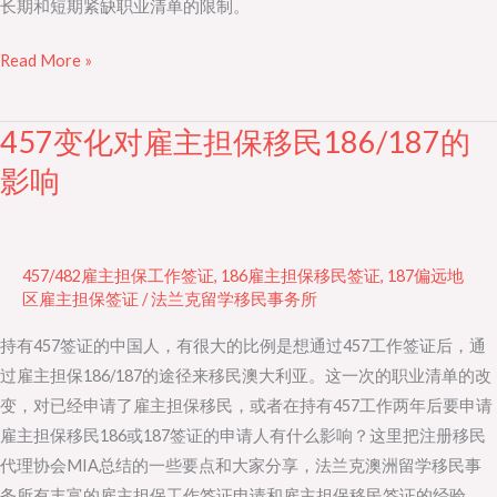
长期和短期紧缺职业清单的限制。
变
化
Read More »
457变化对雇主担保移民186/187的
457
变
影响
化
对
雇
457/482雇主担保工作签证
,
186雇主担保移民签证
,
187偏远地
主
区雇主担保签证
/
法兰克留学移民事务所
担
持有457签证的中国人，有很大的比例是想通过457工作签证后，通
保
过雇主担保186/187的途径来移民澳大利亚。这一次的职业清单的改
移
变，对已经申请了雇主担保移民，或者在持有457工作两年后要申请
民
雇主担保移民186或187签证的申请人有什么影响？这里把注册移民
186/187
代理协会MIA总结的一些要点和大家分享，法兰克澳洲留学移民事
的
务所有丰富的雇主担保工作签证申请和雇主担保移民签证的经验，
影