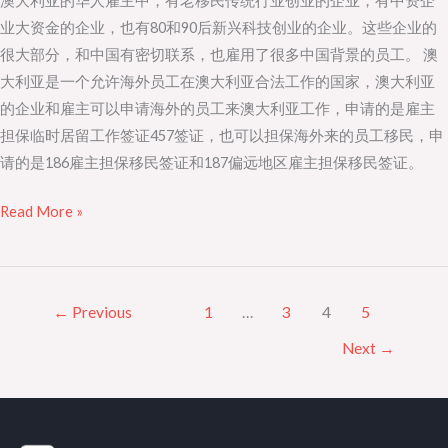
澳大利亚的华人雇主中，有老移民传统行业创业的企业，有中资企
要
业大资金的企业，也有80和90后新兴科技创业的企业。这些企业的
善
很大部分，和中国有密切联系，也雇用了很多中国背景的员工。 澳
用
大利亚是一个允许海外员工在澳大利亚合法工作的国家，澳大利亚
457
的企业和雇主可以申请海外的员工来澳大利亚工作，申请的是雇主
工
担保临时居留工作签证457签证，也可以担保海外来的员工移民，申
作
请的是186雇主担保移民签证和187偏远地区雇主担保移民签证。
签
证
Read More »
←
Previous
1
…
3
4
5
Next
→