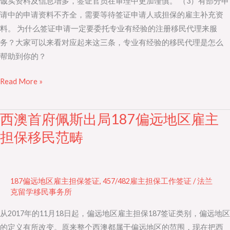
诚实资料及信息增多，签证官员在审理中更加谨慎。 （3）有部分申
证
请中的申请资料不齐全，需要等待签证申请人或担保的雇主补充资
审
料。 为什么签证申请一定要委托专业有经验的注册移民代理来服
理
务？大家可以来看对应起来这三条，专业有经验的移民代理是怎么
情
帮助到你的？
况
Read More »
西澳首府佩斯出局187偏远地区雇主
西
澳
担保移民范畴
首
府
佩
187偏远地区雇主担保签证
,
457/482雇主担保工作签证
/
法兰
斯
克留学移民事务所
出
从2017年的11月18日起，偏远地区雇主担保187签证类别，偏远地区
局
的定义有所改变。原来整个西澳都属于偏远地区的范围，现在把西
187