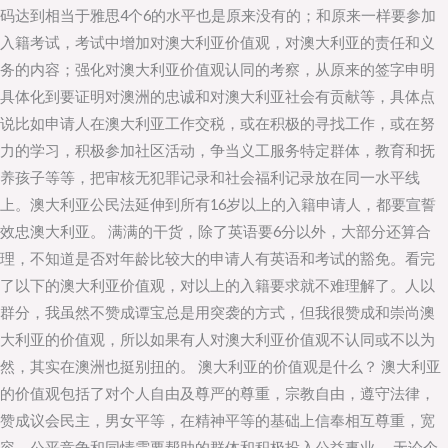
码达到相当于雅思4个6的水平也是原来没有的；和原来一样要参加
入籍考试，考试中增加对澳大利亚价值观，对澳大利亚的责任和义
务的内容；强化对澳大利亚价值观认同的考察，从原来的签字申明
具体化到要证明对澳洲的忠诚和对澳大利亚社会有贡献等，具体点
说比如申请人在澳大利亚工作交税，或在积极的寻找工作，或在努
力的学习，积极参加社区活动，争当义工服务特定群体，教育和抚
养孩子等等，把审核无犯罪记录和社会福利记录放在同一水平线
上。澳大利亚公民法延伸到所有16岁以上的入籍申请人，都要宣誓
效忠澳大利亚。 满满的干货，除了英语要6分以外，大部分还算合
理，不知道是否对年龄比较大的申请人有英语和考试的豁免。看完
了以下的澳大利亚价值观，对以上的入籍要求就不难理解了。人以
群分，我虽然不赞成谭宝总是用突袭的方式，但我很赞成和崇尚澳
大利亚的价值观，所以如果有人对澳大利亚价值观不认同或不以为
然，其实在澳洲也挺别扭的。 澳大利亚的价值观是什么？ 澳大利亚
的价值观包括了对个人自由及尊严的尊重，宗教自由，遵守法律，
赞成议会民主，男女平等，在精神平等的基础上信奉相互尊重，宽
容，公平竞争和同情需要帮助的群体和积极投入公益事业。 无论个