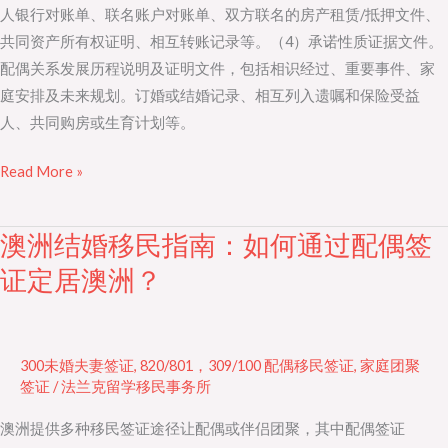
人银行对账单、联名账户对账单、双方联名的房产租赁/抵押文件、
共同资产所有权证明、相互转账记录等。（4）承诺性质证据文件。
配偶关系发展历程说明及证明文件，包括相识经过、重要事件、家
庭安排及未来规划。订婚或结婚记录、相互列入遗嘱和保险受益
人、共同购房或生育计划等。
Read More »
澳洲结婚移民指南：如何通过配偶签
澳
洲
证定居澳洲？
结
婚
移
300未婚夫妻签证
,
820/801，309/100 配偶移民签证
,
家庭团聚
民
签证
/
法兰克留学移民事务所
指
澳洲提供多种移民签证途径让配偶或伴侣团聚，其中配偶签证
南：