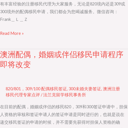
有丰富经验的注册移民代理为大家服务，无论是820境内还是309或
况
300境外的配偶移民申请，我们都会为您竭诚服务。微信咨询：
Frank＿Ｌ＿Ｚ
Read More »
澳洲配偶，婚姻或伴侣移民申请程序
澳
洲
即将改变
配
偶，
婚
820/801，309/100 配偶移民签证
,
300未婚夫妻签证
,
澳洲注册
姻
移民代理专家点评
/
法兰克留学移民事务所
或
在目前的配偶，婚姻或伴侣的移民820，309和300签证申请中，担保
伴
人资格的审核和签证申请人的签证申请是同时进行的，也就是说在
侣
递交移民签证的申请的时候，并不需要先获得对担保人资格的确
移