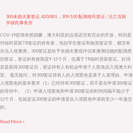
婚
夫
300未婚夫妻签证
,
820/801，309/100 配偶移民签证
/
法兰克留
妻
学移民事务所
（伴
COV-19疫情依然猖獗，澳大利亚的边境还没有完全的开放，特别是
侣）
对临时居留TR签证的持有者，包括学生签证和旅游签证等，都没有
准
办法入境澳洲。300签证是给予未婚夫妻或伴侣来澳洲结婚的配偶类
婚
别签证，签证的有效期是9-15个月，也属于TR临时居留签证。好消
姻
息是获得300签证后，签证持有人有机会申请个人豁免后入境澳大利
300
亚。 毫无疑问，对300签证持有人的入境豁免是基于人道理由。申请
签
入境豁免的基本要求（1）已经持有300签证，而不是在申请300签证
证
的等待中。（2）申请入境豁免和申请300签证的时间间隔不能少于
可
12个月，也就是说300签证的申请是在入境豁免申请前至少一年递交
以
的。
入
境
Read More »