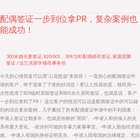
配偶签证一步到位拿PR，复杂案例也
配
偶
能成功！
签
证
一
300未婚夫妻签证
,
820/801，309/100 配偶移民签证
,
家庭团聚
步
签证
/
法兰克留学移民事务所
到
今天的心情简直可以用“心花怒放”来形容！ 一直担心的配偶签证申
位
请的客户，终于迎来了下签的好消息！更让人惊喜的是，移民局一
拿
次性批准了820临时居留签证和801永久居民签证，也就是说，客户
PR，
一步到位拿到了PR！ 这位客户的情况可以说是配偶签证中的可以碰
复
到的综合复杂案例，几乎囊括了所有配偶签证申请中的不利因素： -
杂
申请人签证过期多年，也就是俗称的“黑民”。-申请人和担保人的关
案
系有重大变化。-牵涉到可能的非暴力家暴事宜。-申请人面临经济困
例
难。-申请人母国的身份证明丢失。-申请人因母国的法律规定，无法
也