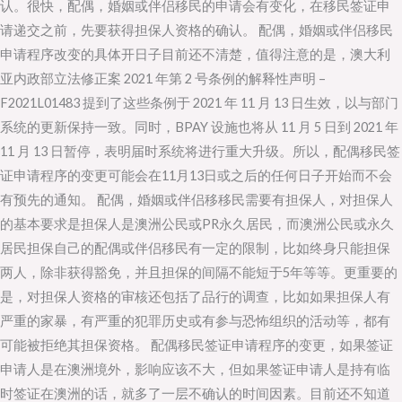
认。很快，配偶，婚姻或伴侣移民的申请会有变化，在移民签证申
民
请递交之前，先要获得担保人资格的确认。 配偶，婚姻或伴侣移民
申
申请程序改变的具体开日子目前还不清楚，值得注意的是，澳大利
请
亚内政部立法修正案 2021 年第 2 号条例的解释性声明 –
程
F2021L01483 提到了这些条例于 2021 年 11 月 13 日生效，以与部门
序
系统的更新保持一致。同时，BPAY 设施也将从 11 月 5 日到 2021 年
即
11 月 13 日暂停，表明届时系统将进行重大升级。所以，配偶移民签
将
证申请程序的变更可能会在11月13日或之后的任何日子开始而不会
改
有预先的通知。 配偶，婚姻或伴侣移移民需要有担保人，对担保人
变
的基本要求是担保人是澳洲公民或PR永久居民，而澳洲公民或永久
居民担保自己的配偶或伴侣移民有一定的限制，比如终身只能担保
两人，除非获得豁免，并且担保的间隔不能短于5年等等。更重要的
是，对担保人资格的审核还包括了品行的调查，比如如果担保人有
严重的家暴，有严重的犯罪历史或有参与恐怖组织的活动等，都有
可能被拒绝其担保资格。 配偶移民签证申请程序的变更，如果签证
申请人是在澳洲境外，影响应该不大，但如果签证申请人是持有临
时签证在澳洲的话，就多了一层不确认的时间因素。目前还不知道