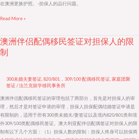
在澳洲更换护照。-担保人的品行问题。
能
成
Read More »
功！
澳洲伴侣配偶移民签证对担保人的限
澳
洲
制
伴
侣
配
300未婚夫妻签证
,
820/801，309/100 配偶移民签证
,
家庭团聚
偶
签证
/
法兰克留学移民事务所
移
澳洲伴侣配偶移民签证的审理包括了两部分，首先是对担保人的审
民
理，然后才是对签证申请的审理，担保人担保配偶结婚签证申请是
签
有限制的，适用于所有300类未婚夫/妻签证以及境内820/801类和境
证
外309/100类配偶移民签证。澳大利亚配伴侣配偶签证对担保人的限
对
制有以下几个方面：（1）担保人数的限制：担保人终身可以担保两
担