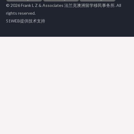
f
© 2026 Frank L Z & Associates 法兰克澳洲留学移民事务所. All
rights reserved.
51WEB提供技术支持