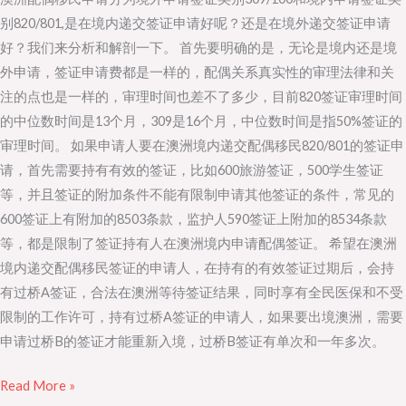
还
别820/801,是在境内递交签证申请好呢？还是在境外递交签证申请
是
好？我们来分析和解剖一下。 首先要明确的是，无论是境内还是境
境
外申请，签证申请费都是一样的，配偶关系真实性的审理法律和关
外
注的点也是一样的，审理时间也差不了多少，目前820签证审理时间
递
的中位数时间是13个月，309是16个月，中位数时间是指50%签证的
交
审理时间。 如果申请人要在澳洲境内递交配偶移民820/801的签证申
申
请，首先需要持有有效的签证，比如600旅游签证，500学生签证
请
等，并且签证的附加条件不能有限制申请其他签证的条件，常见的
600签证上有附加的8503条款，监护人590签证上附加的8534条款
等，都是限制了签证持有人在澳洲境内申请配偶签证。 希望在澳洲
境内递交配偶移民签证的申请人，在持有的有效签证过期后，会持
有过桥A签证，合法在澳洲等待签证结果，同时享有全民医保和不受
限制的工作许可，持有过桥A签证的申请人，如果要出境澳洲，需要
申请过桥B的签证才能重新入境，过桥B签证有单次和一年多次。
Read More »