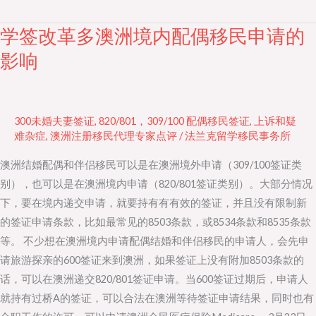
学签改革多澳洲境内配偶移民申请的
学
签
影响
改
革
多
300未婚夫妻签证
,
820/801，309/100 配偶移民签证
,
上诉和疑
澳
难杂症
,
澳洲注册移民代理专家点评
/
法兰克留学移民事务所
洲
澳洲结婚配偶和伴侣移民可以是在澳洲境外申请（309/100签证类
境
别），也可以是在澳洲境内申请（820/801签证类别）。大部分情况
内
下，要在境内递交申请，就要持有有有效的签证，并且没有限制新
配
的签证申请条款，比如最常见的8503条款，或8534条款和8535条款
偶
等。 不少想在澳洲境内申请配偶结婚和伴侣移民的申请人，会先申
移
请旅游探亲的600签证来到澳洲，如果签证上没有附加8503条款的
民
话，可以在澳洲递交820/801签证申请。当600签证过期后，申请人
申
就持有过桥A的签证，可以合法在澳洲等待签证申请结果，同时也有
请