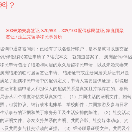
何
料？
准
备
澳
300未婚夫妻签证
,
820/801，309/100 配偶移民签证
,
家庭团聚
洲
签证
/
法兰克留学移民事务所
配
咨询中通常被问到：已经有了联名银行账户，是不是就可以递交配
偶
偶/伴侣移民签证申请了？读完本文，就知道答案了。 澳洲配偶/伴侣
移
移民申请包括了结婚和同居的永久居留移民申请，以及未婚夫妻来
民
澳洲结婚的临时居留签证申请。 结婚证书或注册同居关系证书只是
申
满足了配偶移民申请中的配偶定义，申请人需要提供证据，以说服
请
签证官相信申请人和担保人的配偶关系是真实且持续存在的。移民
的
局会从四个维度评估关系真实性： （1）共同生活的证明文件。如驾
证
照，租赁协议、银行或水电账单、学校邮件，共同旅游及参与日常
明
生活事务的证据和关于家务分工及生活安排的陈述。（2）社交活动
资
的证明文件。亲友支持关系的声明、共同合影、社交媒体动态、贺
料？
卡及共同参与社交活动的证据。（3）经济联系证明文件。共同及个