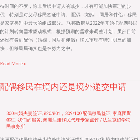
待时间的不变，除非后续申请人的减少，才有可能加快审理的步
伐，特别是对父母移民签证申请。 配偶（婚姻，同居和伴侣）移民
是家庭类别中最大的组成部分。 联邦政府从2022年开始把配偶移民
的计划转向需求驱动模式，根据预期的需求来调整计划，虽然目前
还没有看到配偶（婚姻，同居和伴侣）移民审理有特别明显的加
快，但移民局确实也是在努力之中。
Read More »
配偶移民在境内还是境外递交申请
配
偶
移
民
300未婚夫妻签证
,
820/801，309/100 配偶移民签证
,
家庭团聚
在
签证
,
我们的服务
,
澳洲注册移民代理专家点评
/
法兰克留学移
民事务所
境
内
澳洲配偶移民申请分为境外申请签证类别309/100和境内申请签证类