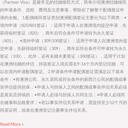
（Partner Visa）是最常见的结婚移民方式，简单介绍澳洲结婚移民
如
的申请条件、流程、费用及注意事项，帮助你了解整个配偶签证申
何
请的全貌。 1.配偶移民签证类别澳洲配偶签证主要分为以下两类：•
通
境内申请（820/801签证）：适用于申请人在澳洲境内提交申请，先
过
获得临时签证（820），两年后符合条件可申请转为永久签证
配
（801）。•境外申请（309/100签证）：适用于申请人在澳洲境外提
偶
交申请，先获得临时签证（309），两年后符合条件可申请转为永久
签
签证（100）。此外，还有未婚夫妻签证（300签证），适用于计划
证
在澳洲结婚的伴侣，持该签证入境后需在9-16个月内登记结婚，可
定
以在境内申请配偶签证。 2.申请条件申请配偶签证需满足以下基本
居
条件：•有澳洲公民、永久居民或符合条件的新西兰公民的配偶或事
澳
实伴侣提供担保；•申请人与担保人之间的配偶或事实伴侣关系必须
洲？
是真实且持续的；•申请人必须与担保人共同生活；•申请人必须符
合健康和品格要求；•若以事实伴侣关系申请，需提供至少12个月的
同居证明，或者在澳洲登记注册事实伴侣关系。
Read More »