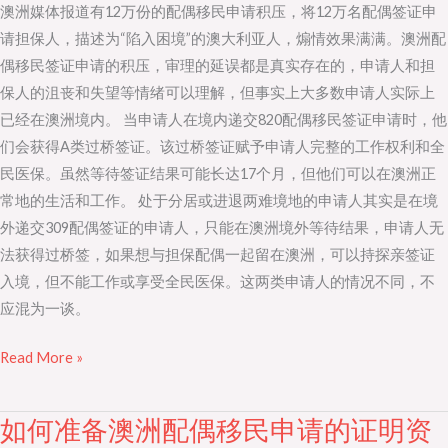
澳洲媒体报道有12万份的配偶移民申请积压，将12万名配偶签证申
签
请担保人，描述为“陷入困境”的澳大利亚人，煽情效果满满。澳洲配
证
偶移民签证申请的积压，审理的延误都是真实存在的，申请人和担
申
保人的沮丧和失望等情绪可以理解，但事实上大多数申请人实际上
请
已经在澳洲境内。 当申请人在境内递交820配偶移民签证申请时，他
积
们会获得A类过桥签证。该过桥签证赋予申请人完整的工作权利和全
压
民医保。虽然等待签证结果可能长达17个月，但他们可以在澳洲正
十
常地的生活和工作。 处于分居或进退两难境地的申请人其实是在境
二
外递交309配偶签证的申请人，只能在澳洲境外等待结果，申请人无
万
法获得过桥签，如果想与担保配偶一起留在澳洲，可以持探亲签证
份
入境，但不能工作或享受全民医保。这两类申请人的情况不同，不
应混为一谈。
Read More »
如何准备澳洲配偶移民申请的证明资
如