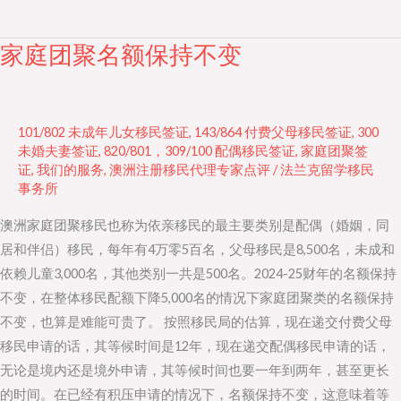
家庭团聚名额保持不变
家
庭
团
聚
101/802 未成年儿女移民签证
,
143/864 付费父母移民签证
,
300
名
未婚夫妻签证
,
820/801，309/100 配偶移民签证
,
家庭团聚签
证
,
我们的服务
,
澳洲注册移民代理专家点评
/
法兰克留学移民
额
事务所
保
持
澳洲家庭团聚移民也称为依亲移民的最主要类别是配偶（婚姻，同
不
居和伴侣）移民，每年有4万零5百名，父母移民是8,500名，未成和
变
依赖儿童3,000名，其他类别一共是500名。2024-25财年的名额保持
不变，在整体移民配额下降5,000名的情况下家庭团聚类的名额保持
不变，也算是难能可贵了。 按照移民局的估算，现在递交付费父母
移民申请的话，其等候时间是12年，现在递交配偶移民申请的话，
无论是境内还是境外申请，其等候时间也要一年到两年，甚至更长
的时间。在已经有积压申请的情况下，名额保持不变，这意味着等