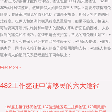
个签证成功被担保配偶或伴侣，签证包括300未婚夫妻签证，820和
保
309临时居留签证。签证担保人如担保第三人或以上需要符获得豁免
人
限制，签证审理豁免的原则包括了如果不豁免，担保人将面临的困
的
难程度。担保人和澳洲的联系程度及重要性，如果不豁免，担保人
限
可能要离开澳洲以维持和申请人的配偶关系时所面临的困难。 人数
制
限制的豁免如不成功，签证申请会被拒签，常见的豁免理由如下：•
签证申请人和担保人已经有自己的依赖子女；•担保人丧偶；•前配
偶离异，同时有依赖于担保人的孩子需要照顾和支持；•担保人和签
证申请人的配偶关系已经超过了两年以上；
Read More »
482工作签证申请移民的六大途径
482
工
作
签
186雇主担保移民签证
,
187偏远地区雇主担保签证
,
190州政府/
证