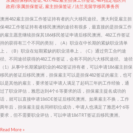
亲属担保移民签证
,
457/482雇主担保工作签证
,
489指定地区州
政府/亲属担保签证
,
雇主担保签证
/
法兰克留学移民事务所
申
请
澳洲482雇主担保工作签证持有者的六大移民途径。澳大利亚雇主担
移
保482工作签证持有者移民澳洲的途径有很多，最直接的是担保工作
民
的雇主愿意继续担保其186移民签证申请后移民澳洲。482工作签证
的
持的获得有三个不同的类别，（A）职业在中长期的紧缺职业清单
六
上，（B）职业在短期紧缺的职业清单上，（C）通过劳工合约途
大
径。不同途径获得的482工作签证，会有不同的六大移民途径。 途径
途
（1）从事中长期紧缺职业的482签证持有者，可以申请186雇主担保
径
移民的签证后移民澳洲，担保雇主可以是担保482签证的雇主，也可
以是其他的雇主，要求签证申请人满足了起码三年的工作经验，通
过了职业评估，雅思达到4个6 等要求的话，担保雇主提名成功的
话，就可以直接申请186DE签证后移民澳洲。如果雇主不换，工作
两年后，担保雇主提名同样职位成功，申请人也满足了雅思4个6等
要求，但不需要职业评估，可以申请186TRT签证后移民澳洲。
Read More »