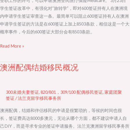
全职工作的许可，可以申请澳洲全民医疗保险Medicare。 3月23日
的
学生签证改革中，有强化对“旅转学”，即对600签证持有人在澳洲境
影
内申请学生签证审查这一条。最简单可以阻止600签证持有人在澳洲
响
申请学生签证的方法是在600签证上加上8503条款，相信这是一个大
概率事件，今后的600签证大部分会有8503条款。
Read More »
澳洲配偶结婚移民概况
澳
洲
配
偶
300未婚夫妻签证
,
820/801，309/100 配偶移民签证
,
家庭团聚
结
签证
/
法兰克留学移民事务所
婚
澳洲配偶，结婚和伴侣移民的申请是很繁琐的，等候的时间也很
移
长，签证费高达8000多澳元，无论从哪个方面，都不建议申请人自
民
己DIY，而是寻求专业的签证申请服务。法兰克澳洲留学移民事务所
概