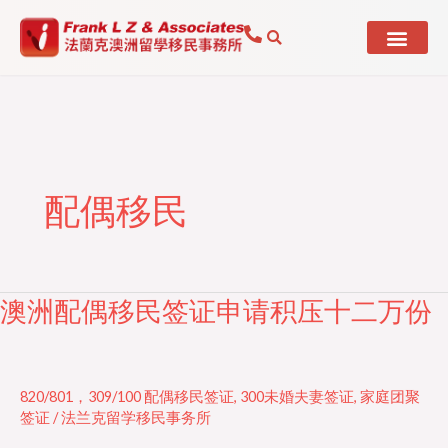
Skip
to
content
配偶移民
澳洲配偶移民签证申请积压十二万份
澳
洲
配
偶
820/801，309/100 配偶移民签证
,
300未婚夫妻签证
,
家庭团聚
移
签证
/
法兰克留学移民事务所
民