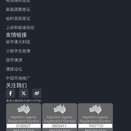
商业移民签证
家庭团聚签证
临时居留签证
上诉和疑难杂症
友情链接
留学澳大利亚
小留学生留澳
游学澳洲
澳路论坛
中国市场推广
关注我们
F
X
W
a
-
e
c
t
i
澳洲注册移民代理行为守则
e
w
b
b
i
o
o
t
o
t
k
e
-
r